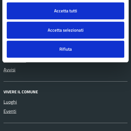
Cultura e tempo libero
Turismo
Educazione e formazione
Vita lavorativa
Accetta tutti
Giustizia e sicurezza pubblica
Accetta selezionati
NOVITÀ
Rifiuta
Notizie
Comunicati
Avvisi
VIVERE IL COMUNE
Luoghi
Eventi