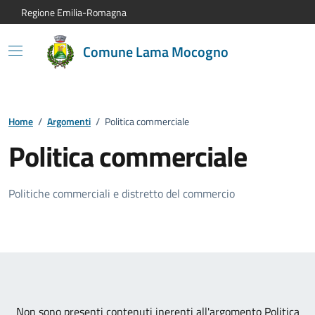
Vai al contenuto principale
Vai alla navigazione del sito
Vai al piede di pagina
Regione Emilia-Romagna
Comune Lama Mocogno
Home
/
Argomenti
/
Politica commerciale
Politica commerciale
Politiche commerciali e distretto del commercio
Non sono presenti contenuti inerenti all'argomento Politica