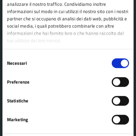
analizzare il nostro traffico. Condividiamo inoltre
Uffici
informazioni sul modo in cui utilizzi il nostro sito con i nostri
Enti e fondazioni
partner che si occupano di analisi dei dati web, pubblicità e
Politici
social media, i quali potrebbero combinarle con altre
informazioni che hai fornito loro o che hanno raccolto dal
Personale amministrativo
tuo utilizzo dei loro servizi.
Documenti e dati
Selezione
Necessari
del
CATEGORIE DI SERVIZIO
consenso
Agricoltura e pesca
Imprese e commercio
Preferenze
Ambiente
Mobilità e trasporti
Anagrafe e stato civile
Salute, benessere e
Statistiche
Appalti pubblici
assistenza
Autorizzazioni
Tributi, finanze e
Marketing
Catasto e urbanistica
contravvenzioni