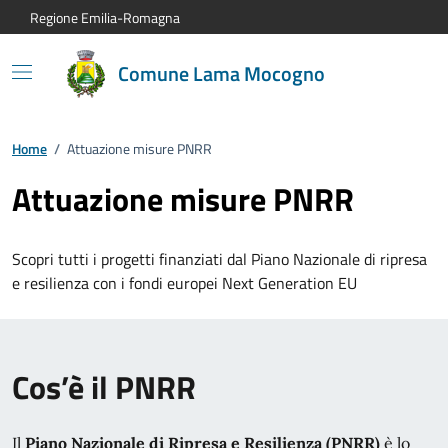
Vai al contenuto principale
Vai alla navigazione del sito
Vai al piede di pagina
Regione Emilia-Romagna
Comune Lama Mocogno
Home
/
Attuazione misure PNRR
Attuazione misure PNRR
Scopri tutti i progetti finanziati dal Piano Nazionale di ripresa
e resilienza con i fondi europei Next Generation EU
Cos’è il PNRR
Il
Piano Nazionale di Ripresa e Resilienza (PNRR)
è lo