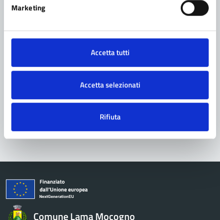
Marketing
Contatta il comune
Leggi le domande frequenti
Accetta tutti
Richiedi assistenza
Prenota appuntamento
Accetta selezionati
Problemi in città
Rifiuta
Segnala disservizio
Comune Lama Mocogno