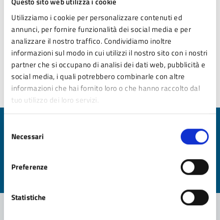
Questo sito web utilizza i cookie
ecologica(M2)
Utilizziamo i cookie per personalizzare contenuti ed
annunci, per fornire funzionalità dei social media e per
MESSA IN SICUREZZA DI PIAZZA BELVEDERE AD
analizzare il nostro traffico. Condividiamo inoltre
ELEVATO RISCHIO IDROGEOLOGICO
informazioni sul modo in cui utilizzi il nostro sito con i nostri
M2C4 investimento 2.2 del PNRR
partner che si occupano di analisi dei dati web, pubblicità e
social media, i quali potrebbero combinarle con altre
informazioni che hai fornito loro o che hanno raccolto dal
tuo utilizzo dei loro servizi.
Selezione
Quanto sono chiare le informazioni su questa
Necessari
del
pagina?
consenso
Valuta da 1 a 5 stelle la pagina
Preferenze
Valuta 1 stelle su 5
Valuta 2 stelle su 5
Valuta 3 stelle su 5
Valuta 4 stelle su 5
Valuta 5 stelle su 5
Statistiche