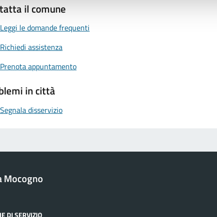
tatta il comune
Leggi le domande frequenti
Richiedi assistenza
Prenota appuntamento
blemi in città
Segnala disservizio
a Mocogno
E DI SERVIZIO