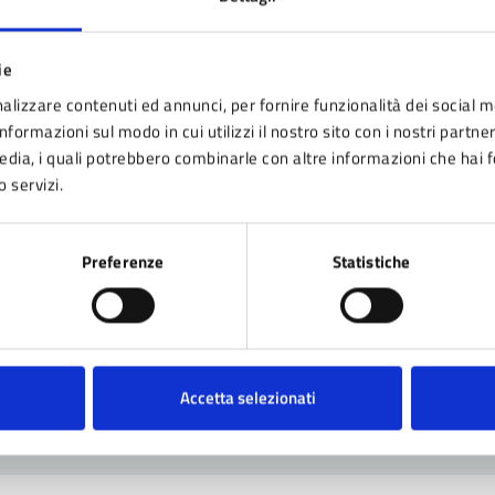
ie
alizzare contenuti ed annunci, per fornire funzionalità dei social m
nformazioni sul modo in cui utilizzi il nostro sito con i nostri partne
media, i quali potrebbero combinarle con altre informazioni che hai 
o servizi.
nto sono chiare le informazioni su questa pagina
Preferenze
Statistiche
 da 1 a 5 stelle la pagina
ta 1 stelle su 5
Valuta 2 stelle su 5
Valuta 3 stelle su 5
Valuta 4 stelle su 5
Valuta 5 stelle su 5
Accetta selezionati