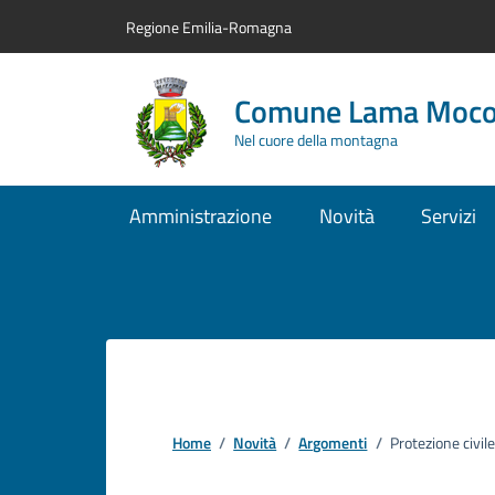
Vai al contenuto principale
Vai alla navigazione del sito
Vai al piede di pagina
Regione Emilia-Romagna
Comune Lama Moc
Nel cuore della montagna
Amministrazione
Novità
Servizi
Home
/
Novità
/
Argomenti
/
Protezione civile