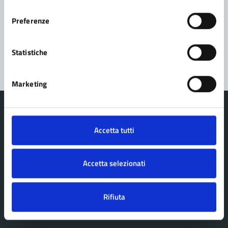
Prenota appuntamento
consenso
Preferenze
Problemi in città
Segnala disservizio
Statistiche
Marketing
Accetta tutti
Comune Lama Mocogno
Accetta selezionati
AMMINISTRAZIONE
Rifiuta
Organi di governo
Aree amministrative