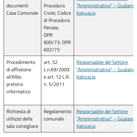
documenti
Procedura
“Amministrativo” – Gualandi
Casa Comunale
Civile; Codice
Katiuscia
di Procedura
Penale;
DPR
600/73; DPR
602/73
Procedimento
art. 32
Responsabile del Settore
di affissione
L.n.69/2009
“Amministrativo” – Gualandi
all’Albo
e art. 12 L.R.
Katiuscia
pretorio
n. 5/2011
informatico
Richiesta di
Regolamento
Responsabile del Settore
utilizzo della
comunale
“Amministrativo” – Gualandi
sala consigliare
Katiuscia