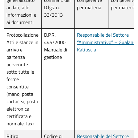
generalizzato
comma 2 del
competente
competente
ai dati, alle
D.lgs. n.
per materia
per materia
informazioni e
33/2013
ai documenti
Protocollazione
D.P.R.
Responsabile del Settore
Atti e stanze in
445/2000
“Amministrativo” – Gualandi
arrivo e
Manuale di
Katiuscia
partenza
gestione
pervenute
sotto tutte le
forme
consentite
(mano, posta
cartacea, posta
elettronica
certificata e
normale, fax)
Ritiro
Codice di
Responsabile del Settore