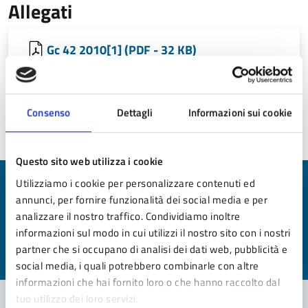
Allegati
Gc 42 2010[1] (PDF - 32 KB)
Consenso
Dettagli
Informazioni sui cookie
Ultimo aggiornamento:
22/06/2026 16:39
Questo sito web utilizza i cookie
Utilizziamo i cookie per personalizzare contenuti ed
Quanto sono chiare le informazioni su questa
annunci, per fornire funzionalità dei social media e per
pagina?
analizzare il nostro traffico. Condividiamo inoltre
informazioni sul modo in cui utilizzi il nostro sito con i nostri
Valuta da 1 a 5 stelle la pagina
partner che si occupano di analisi dei dati web, pubblicità e
Valuta 1 stelle su 5
Valuta 2 stelle su 5
Valuta 3 stelle su 5
Valuta 4 stelle su 5
Valuta 5 stelle su 5
social media, i quali potrebbero combinarle con altre
informazioni che hai fornito loro o che hanno raccolto dal
tuo utilizzo dei loro servizi.