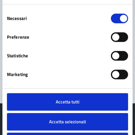
Contatta il comune
Selezione
Necessari
del
Leggi le domande frequenti
consenso
Preferenze
Richiedi assistenza
Prenota appuntamento
Statistiche
Problemi in città
Marketing
Segnala disservizio
Accetta tutti
Accetta selezionati