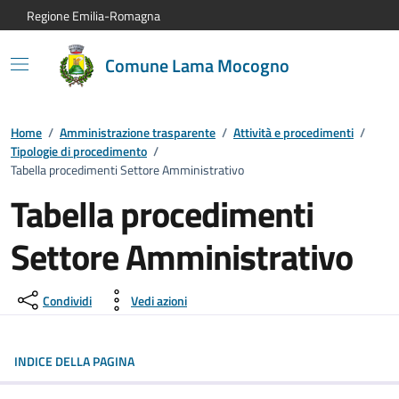
Vai al contenuto principale
Vai alla navigazione del sito
Vai al piede di pagina
Regione Emilia-Romagna
Comune Lama Mocogno
Home
/
Amministrazione trasparente
/
Attività e procedimenti
/
Tipologie di procedimento
/
Tabella procedimenti Settore Amministrativo
Tabella procedimenti
Settore Amministrativo
Condividi
Vedi azioni
INDICE DELLA PAGINA