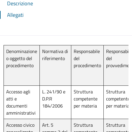
Descrizione
Allegati
Denominazione
Normativa di
Responsabile
Responsabil
o oggetto del
riferimento
del
del
procedimento
procedimento
provvedimen
Accesso agli
L. 241/90 e
Struttura
Struttura
atti e
D.P.R
competente
competente
documenti
184/2006
per materia
per materia
amministrativi
Accesso civico
Art. 5
Struttura
Struttura