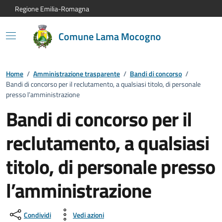
Vai al contenuto principale
Vai alla navigazione del sito
Vai al piede di pagina
Regione Emilia-Romagna
Comune Lama Mocogno
Home
/
Amministrazione trasparente
/
Bandi di concorso
/
Bandi di concorso per il reclutamento, a qualsiasi titolo, di personale
presso l’amministrazione
Bandi di concorso per il
reclutamento, a qualsiasi
titolo, di personale presso
l’amministrazione
Condividi
Vedi azioni