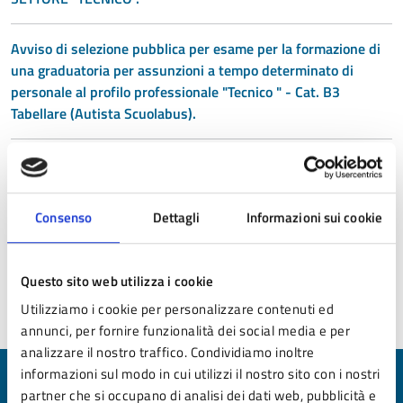
Avviso di selezione pubblica per esame per la formazione di
una graduatoria per assunzioni a tempo determinato di
personale al profilo professionale "Tecnico " - Cat. B3
Tabellare (Autista Scuolabus).
AVVISO DI SELEZIONE PUBBLICA PER TITOLI ED ESAMI PER
LA COPERTURA DI UN POSTO AL PROFILO "TECNICO" CON
MANSIONI DI "AUTISTA SCUOLABUS E OPERAIO
Consenso
Dettagli
Informazioni sui cookie
PROFESSIONALE IN POSSESSO DI PATENTE C" - CAT. B3
GIURIDICO PRESSO IL SETTORE "TECNICO".
Questo sito web utilizza i cookie
Utilizziamo i cookie per personalizzare contenuti ed
annunci, per fornire funzionalità dei social media e per
analizzare il nostro traffico. Condividiamo inoltre
informazioni sul modo in cui utilizzi il nostro sito con i nostri
Quanto sono chiare le informazioni su questa
partner che si occupano di analisi dei dati web, pubblicità e