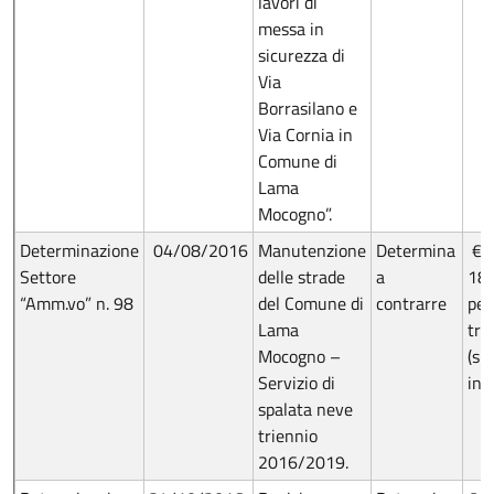
lavori di
messa in
sicurezza di
Via
Borrasilano e
Via Cornia in
Comune di
Lama
Mocogno”.
Determinazione
04/08/2016
Manutenzione
Determina
€
Settore
delle strade
a
184
“Amm.vo” n. 98
del Comune di
contrarre
per 
Lama
tri
Mocogno –
(su
Servizio di
in l
spalata neve
triennio
2016/2019.