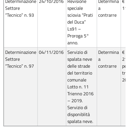
Determinazione
24/10/2016
Revisione
Determina
€
Settore
speciale
a
11.
“Tecnico” n. 93
sciovia “Prati
contrarre
del Duca”
Ls91 –
Proroga 5°
anno.
Determinazione
04/11/2016
Servizio di
Determina
€
Settore
spalata neve
a
21.
“Tecnico” n. 97
delle strade
contrarre
per 
del territorio
tri
comunale
20
Lotto n. 11
Trienno 2016
– 2019.
Servizio di
disponiblità
spalata neve.