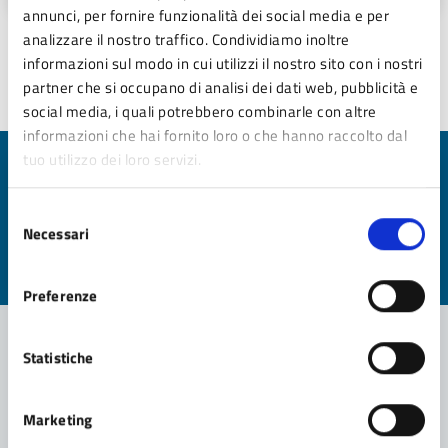
annunci, per fornire funzionalità dei social media e per
analizzare il nostro traffico. Condividiamo inoltre
informazioni sul modo in cui utilizzi il nostro sito con i nostri
Ultimo aggiornamento:
13/12/2024 18:01
partner che si occupano di analisi dei dati web, pubblicità e
social media, i quali potrebbero combinarle con altre
informazioni che hai fornito loro o che hanno raccolto dal
tuo utilizzo dei loro servizi.
Quanto sono chiare le informazioni su questa
pagina?
Selezione
Necessari
del
Valuta da 1 a 5 stelle la pagina
consenso
Valuta 1 stelle su 5
Valuta 2 stelle su 5
Valuta 3 stelle su 5
Valuta 4 stelle su 5
Valuta 5 stelle su 5
Preferenze
Statistiche
Contatta il comune
Marketing
Leggi le domande frequenti