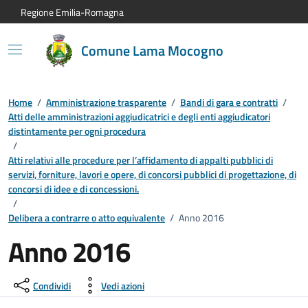
Vai al contenuto principale
Vai alla navigazione del sito
Vai al piede di pagina
Regione Emilia-Romagna
Comune Lama Mocogno
Home
/
Amministrazione trasparente
/
Bandi di gara e contratti
/
Atti delle amministrazioni aggiudicatrici e degli enti aggiudicatori
distintamente per ogni procedura
/
Atti relativi alle procedure per l’affidamento di appalti pubblici di
servizi, forniture, lavori e opere, di concorsi pubblici di progettazione, di
concorsi di idee e di concessioni.
/
Delibera a contrarre o atto equivalente
/
Anno 2016
Anno 2016
Condividi
Vedi azioni