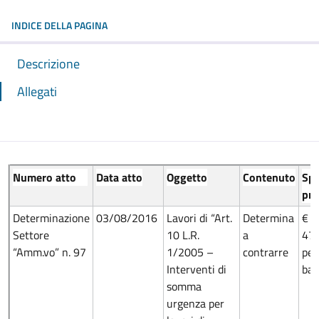
INDICE DELLA PAGINA
Descrizione
Allegati
Numero atto
Data atto
Oggetto
Contenuto
Sp
pre
Determinazione
03/08/2016
Lavori di “Art.
Determina
€
Settore
10 L.R.
a
47.
“Amm.vo” n. 97
1/2005 –
contrarre
per
Interventi di
bas
somma
urgenza per