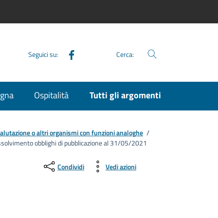
Facebook
Seguici su:
Cerca:
agna
Ospitalità
Tutti gli argomenti
valutazione o altri organismi con funzioni analoghe
/
assolvimento obblighi di pubblicazione al 31/05/2021
Condividi
Vedi azioni