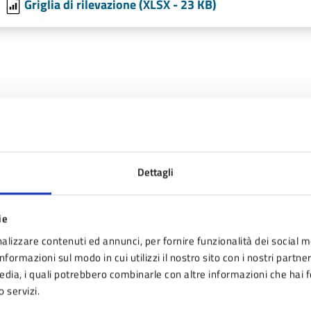
Griglia di rilevazione (XLSX - 23 KB)
Dettagli
nto sono chiare le informazioni su questa pagina
 da 1 a 5 stelle la pagina
ie
ta 1 stelle su 5
Valuta 2 stelle su 5
Valuta 3 stelle su 5
Valuta 4 stelle su 5
Valuta 5 stelle su 5
alizzare contenuti ed annunci, per fornire funzionalità dei social m
nformazioni sul modo in cui utilizzi il nostro sito con i nostri partne
media, i quali potrebbero combinarle con altre informazioni che hai 
o servizi.