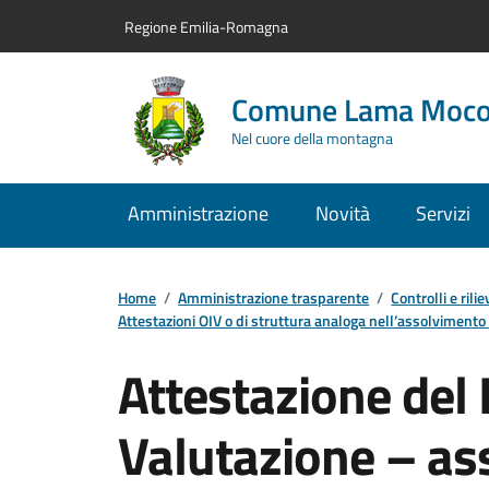
Vai al contenuto principale
Vai alla navigazione del sito
Vai al piede di pagina
Regione Emilia-Romagna
Comune Lama Moc
Nel cuore della montagna
Amministrazione
Novità
Servizi
Home
/
Amministrazione trasparente
/
Controlli e ril
Attestazioni OIV o di struttura analoga nell’assolvimento 
Attestazione del 
Valutazione – as