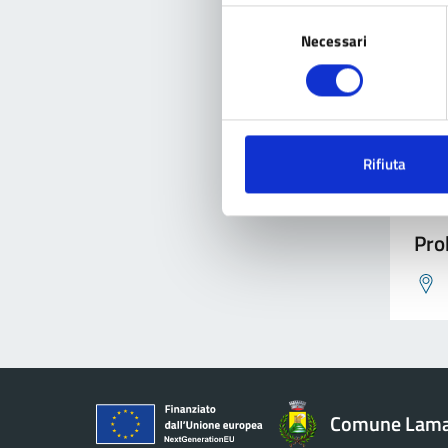
Selezione
Necessari
del
consenso
Con
Rifiuta
Pro
Comune Lam