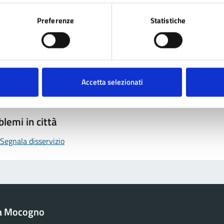
Preferenze
Statistiche
tatta il comune
Leggi le domande frequenti
Richiedi assistenza
Accetta selezionati
Prenota appuntamento
blemi in città
Segnala disservizio
a Mocogno