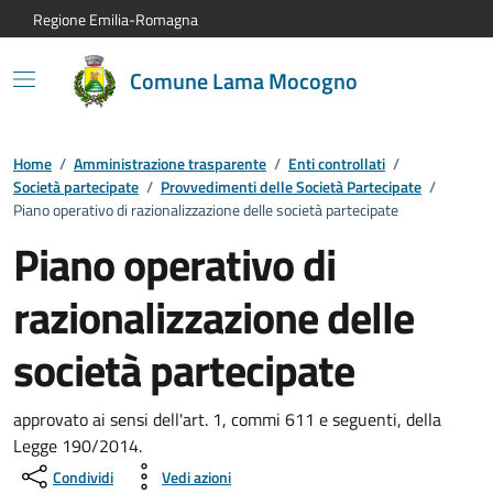
Vai al contenuto principale
Vai alla navigazione del sito
Vai al piede di pagina
Regione Emilia-Romagna
Comune Lama Mocogno
Home
/
Amministrazione trasparente
/
Enti controllati
/
Società partecipate
/
Provvedimenti delle Società Partecipate
/
Piano operativo di razionalizzazione delle società partecipate
Piano operativo di
razionalizzazione delle
società partecipate
approvato ai sensi dell'art. 1, commi 611 e seguenti, della
Legge 190/2014.
Condividi
Vedi azioni