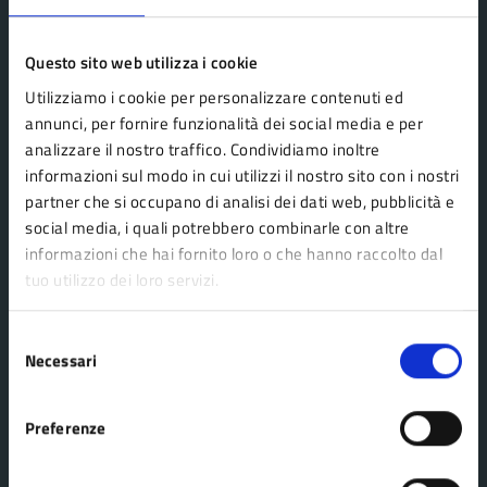
Questo sito web utilizza i cookie
Utilizziamo i cookie per personalizzare contenuti ed
Comune Lama Mocogno
annunci, per fornire funzionalità dei social media e per
analizzare il nostro traffico. Condividiamo inoltre
informazioni sul modo in cui utilizzi il nostro sito con i nostri
AMMINISTRAZIONE
partner che si occupano di analisi dei dati web, pubblicità e
Organi di governo
social media, i quali potrebbero combinarle con altre
informazioni che hai fornito loro o che hanno raccolto dal
Aree amministrative
tuo utilizzo dei loro servizi.
Uffici
Enti e fondazioni
Selezione
Politici
Necessari
del
consenso
Personale amministrativo
Documenti e dati
Preferenze