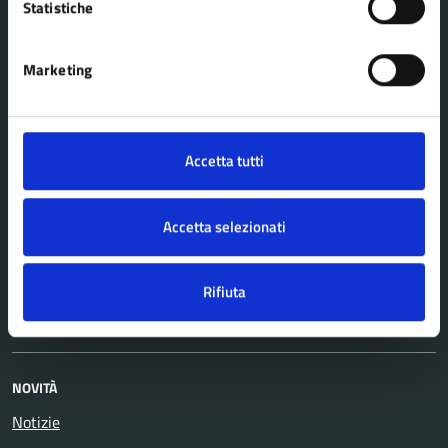
Statistiche
CATEGORIE DI SERVIZIO
Agricoltura e pesca
Imprese e commercio
Marketing
Ambiente
Mobilità e trasporti
Anagrafe e stato civile
Salute, benessere e
Appalti pubblici
assistenza
Accetta tutti
Autorizzazioni
Tributi, finanze e
Catasto e urbanistica
contravvenzioni
Accetta selezionati
Cultura e tempo libero
Turismo
Educazione e formazione
Vita lavorativa
Rifiuta
Giustizia e sicurezza pubblica
NOVITÀ
Notizie