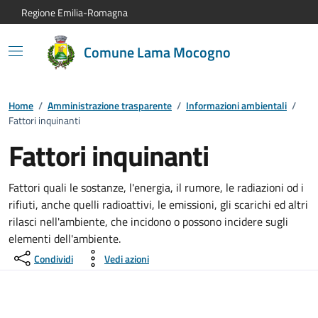
Vai al contenuto principale
Vai alla navigazione del sito
Vai al piede di pagina
Regione Emilia-Romagna
Comune Lama Mocogno
Home
/
Amministrazione trasparente
/
Informazioni ambientali
/
Fattori inquinanti
Fattori inquinanti
Fattori quali le sostanze, l'energia, il rumore, le radiazioni od i
rifiuti, anche quelli radioattivi, le emissioni, gli scarichi ed altri
rilasci nell'ambiente, che incidono o possono incidere sugli
elementi dell'ambiente.
Condividi
Vedi azioni