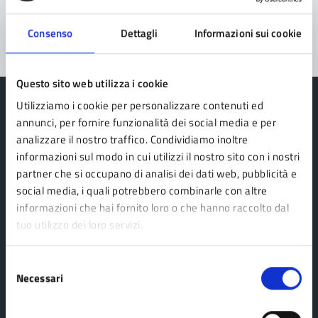
Segnala disservizio
Consenso
Dettagli
Informazioni sui cookie
Questo sito web utilizza i cookie
Utilizziamo i cookie per personalizzare contenuti ed
annunci, per fornire funzionalità dei social media e per
analizzare il nostro traffico. Condividiamo inoltre
Comune Lama Mocogno
informazioni sul modo in cui utilizzi il nostro sito con i nostri
partner che si occupano di analisi dei dati web, pubblicità e
social media, i quali potrebbero combinarle con altre
AMMINISTRAZIONE
informazioni che hai fornito loro o che hanno raccolto dal
tuo utilizzo dei loro servizi.
Organi di governo
Aree amministrative
Selezione
Uffici
Necessari
del
Enti e fondazioni
consenso