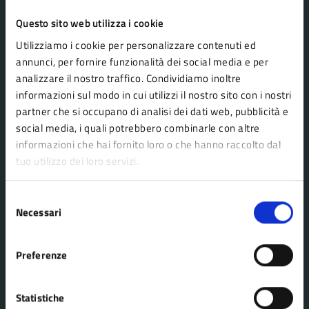
Questo sito web utilizza i cookie
Comune Lama Mocogno
Utilizziamo i cookie per personalizzare contenuti ed
annunci, per fornire funzionalità dei social media e per
analizzare il nostro traffico. Condividiamo inoltre
AMMINISTRAZIONE
informazioni sul modo in cui utilizzi il nostro sito con i nostri
Organi di governo
partner che si occupano di analisi dei dati web, pubblicità e
social media, i quali potrebbero combinarle con altre
Aree amministrative
informazioni che hai fornito loro o che hanno raccolto dal
Uffici
tuo utilizzo dei loro servizi.
Enti e fondazioni
Politici
Selezione
Necessari
del
Personale amministrativo
consenso
Documenti e dati
Preferenze
CATEGORIE DI SERVIZIO
Statistiche