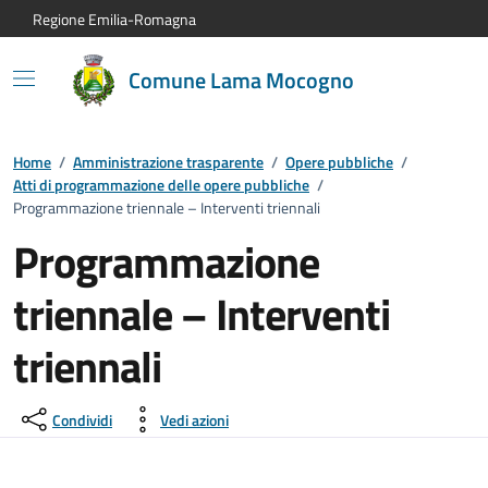
Vai al contenuto principale
Vai alla navigazione del sito
Vai al piede di pagina
Regione Emilia-Romagna
Comune Lama Mocogno
Home
/
Amministrazione trasparente
/
Opere pubbliche
/
Atti di programmazione delle opere pubbliche
/
Programmazione triennale – Interventi triennali
Programmazione
triennale – Interventi
triennali
Condividi
Vedi azioni