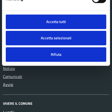
Appalti pubblici
assistenza
Autorizzazioni
Tributi, finanze e
Catasto e urbanistica
contravvenzioni
Accetta tutti
Cultura e tempo libero
Turismo
Educazione e formazione
Vita lavorativa
Accetta selezionati
Giustizia e sicurezza pubblica
Rifiuta
NOVITÀ
Notizie
Comunicati
Avvisi
VIVERE IL COMUNE
Luoghi