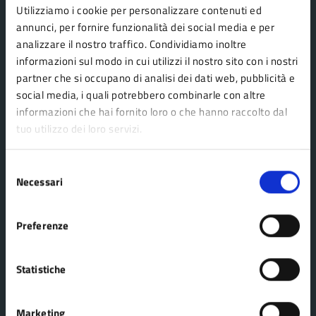
Utilizziamo i cookie per personalizzare contenuti ed
AMMINISTRAZIONE
annunci, per fornire funzionalità dei social media e per
Organi di governo
analizzare il nostro traffico. Condividiamo inoltre
Aree amministrative
informazioni sul modo in cui utilizzi il nostro sito con i nostri
partner che si occupano di analisi dei dati web, pubblicità e
Uffici
social media, i quali potrebbero combinarle con altre
Enti e fondazioni
informazioni che hai fornito loro o che hanno raccolto dal
Politici
tuo utilizzo dei loro servizi.
Personale amministrativo
Selezione
Documenti e dati
Necessari
del
consenso
Preferenze
CATEGORIE DI SERVIZIO
Agricoltura e pesca
Imprese e commercio
Statistiche
Ambiente
Mobilità e trasporti
Anagrafe e stato civile
Salute, benessere e
Marketing