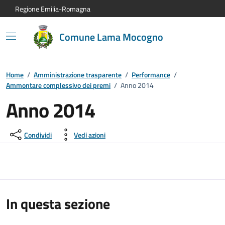
Vai al contenuto principale
Vai alla navigazione del sito
Vai al piede di pagina
Regione Emilia-Romagna
Comune Lama Mocogno
Home
/
Amministrazione trasparente
/
Performance
/
Ammontare complessivo dei premi
/
Anno 2014
Anno 2014
Condividi
Vedi azioni
In questa sezione