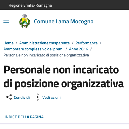
Vai al contenuto principale
Vai alla navigazione del sito
Vai al piede di pagina
Regione Emilia-Romagna
Comune Lama Mocogno
Home
/
Amministrazione trasparente
/
Performance
/
Ammontare complessivo dei premi
/
Anno 2016
/
Personale non incaricato di posizione organizzativa
Personale non incaricato
di posizione organizzativa
Condividi
Vedi azioni
INDICE DELLA PAGINA