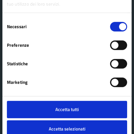
tuo utilizzo dei loro servizi.
Comune Lama Mocogno
Selezione
Necessari
del
consenso
AMMINISTRAZIONE
Preferenze
Organi di governo
Aree amministrative
Statistiche
Uffici
Enti e fondazioni
Marketing
Politici
Personale amministrativo
Documenti e dati
Accetta tutti
Accetta selezionati
CATEGORIE DI SERVIZIO