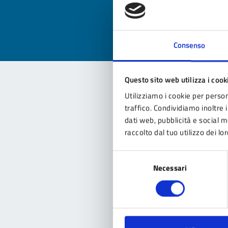
Valu
Consenso
Questo sito web utilizza i cook
Utilizziamo i cookie per person
Con
traffico. Condividiamo inoltre i
dati web, pubblicità e social 
raccolto dal tuo utilizzo dei lor
Selezione
Necessari
del
consenso
Pro