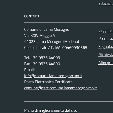
Educazi
CONTATTI
Comune di Lama Mocogno
Leggi le
Via XXIV Maggio 4
Prenota
41023 Lama Mocogno (Modena)
Segnalaz
Codice fiscale / P. IVA: 00460930365
Richiest
Tel. +39 0536 44003
Albo pre
Fax +39 0536 44890
Email:
info@comune.lamamocogno.mo.it
Posta Elettronica Certificata
comune@cert.comune.lamamocogno.mo.it
Piano di miglioramento del sito