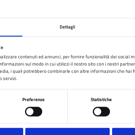
ta 1 stelle su 5
Valuta 2 stelle su 5
Valuta 3 stelle su 5
Valuta 4 stelle su 5
Valuta 5 stelle su 5
Dettagli
ie
alizzare contenuti ed annunci, per fornire funzionalità dei social m
tatta il comune
nformazioni sul modo in cui utilizzi il nostro sito con i nostri partne
media, i quali potrebbero combinarle con altre informazioni che hai 
Leggi le domande frequenti
o servizi.
Richiedi assistenza
Prenota appuntamento
Preferenze
Statistiche
blemi in città
Segnala disservizio