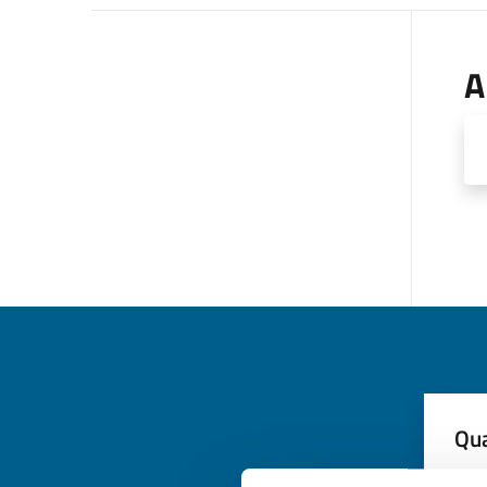
A
Qua
Valuta