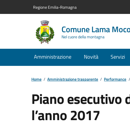
Vai al contenuto principale
Vai alla navigazione del sito
Vai al piede di pagina
Regione Emilia-Romagna
Comune Lama Moc
Nel cuore della montagna
Amministrazione
Novità
Servizi
Home
/
Amministrazione trasparente
/
Performance
Piano esecutivo d
l’anno 2017