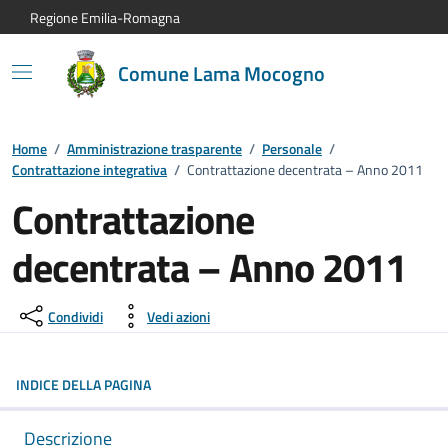
Vai al contenuto principale
Vai alla navigazione del sito
Vai al piede di pagina
Regione Emilia-Romagna
Comune Lama Mocogno
Home
/
Amministrazione trasparente
/
Personale
/
Contrattazione integrativa
/
Contrattazione decentrata – Anno 2011
Contrattazione
decentrata – Anno 2011
Condividi
Vedi azioni
INDICE DELLA PAGINA
Descrizione