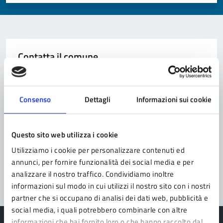
Valuta 1 stelle su 5
Valuta 2 stelle su 5
Valuta 3 stelle su 5
Valuta 4 stelle su 5
Valuta 5 stelle su 5
Contatta il comune
Leggi le domande frequenti
Richiedi assistenza
Consenso
Dettagli
Informazioni sui cookie
Prenota appuntamento
Questo sito web utilizza i cookie
Problemi in città
Utilizziamo i cookie per personalizzare contenuti ed
annunci, per fornire funzionalità dei social media e per
Segnala disservizio
analizzare il nostro traffico. Condividiamo inoltre
informazioni sul modo in cui utilizzi il nostro sito con i nostri
partner che si occupano di analisi dei dati web, pubblicità e
social media, i quali potrebbero combinarle con altre
informazioni che hai fornito loro o che hanno raccolto dal