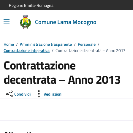
Vai al contenuto principale
Vai alla navigazione del sito
Vai al piede di pagina
Regione Emilia-Romagna
Comune Lama Mocogno
Home
/
Amministrazione trasparente
/
Personale
/
Contrattazione integrativa
/
Contrattazione decentrata – Anno 2013
Contrattazione
decentrata – Anno 2013
Condividi
Vedi azioni