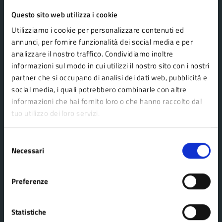
Questo sito web utilizza i cookie
Comune Lama Mocogno
Utilizziamo i cookie per personalizzare contenuti ed
annunci, per fornire funzionalità dei social media e per
analizzare il nostro traffico. Condividiamo inoltre
AMMINISTRAZIONE
informazioni sul modo in cui utilizzi il nostro sito con i nostri
Organi di governo
partner che si occupano di analisi dei dati web, pubblicità e
Aree amministrative
social media, i quali potrebbero combinarle con altre
informazioni che hai fornito loro o che hanno raccolto dal
Uffici
tuo utilizzo dei loro servizi.
Enti e fondazioni
Politici
Selezione
Necessari
Personale amministrativo
del
consenso
Documenti e dati
Preferenze
CATEGORIE DI SERVIZIO
Statistiche
Agricoltura e pesca
Imprese e commercio