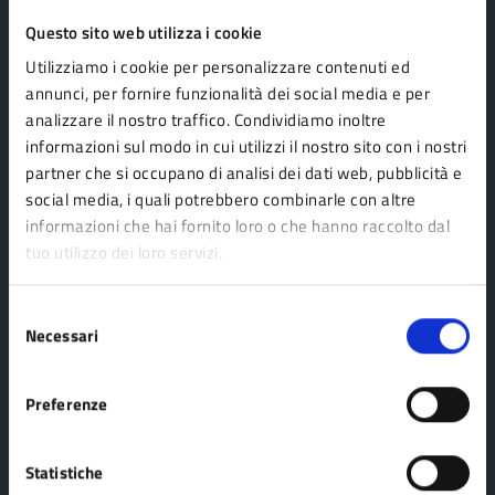
Questo sito web utilizza i cookie
Comune Lama Mocogno
Utilizziamo i cookie per personalizzare contenuti ed
annunci, per fornire funzionalità dei social media e per
analizzare il nostro traffico. Condividiamo inoltre
AMMINISTRAZIONE
informazioni sul modo in cui utilizzi il nostro sito con i nostri
Organi di governo
partner che si occupano di analisi dei dati web, pubblicità e
Aree amministrative
social media, i quali potrebbero combinarle con altre
informazioni che hai fornito loro o che hanno raccolto dal
Uffici
tuo utilizzo dei loro servizi.
Enti e fondazioni
Politici
Selezione
Necessari
Personale amministrativo
del
consenso
Documenti e dati
Preferenze
CATEGORIE DI SERVIZIO
Statistiche
Agricoltura e pesca
Imprese e commercio