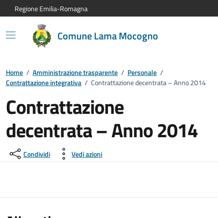
Vai al contenuto principale
Vai alla navigazione del sito
Vai al piede di pagina
Regione Emilia-Romagna
Comune Lama Mocogno
Home
/
Amministrazione trasparente
/
Personale
/
Contrattazione integrativa
/
Contrattazione decentrata – Anno 2014
Contrattazione
decentrata – Anno 2014
Condividi
Vedi azioni