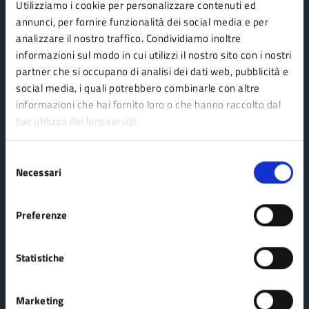
AMMINISTRAZIONE
Utilizziamo i cookie per personalizzare contenuti ed
annunci, per fornire funzionalità dei social media e per
Organi di governo
analizzare il nostro traffico. Condividiamo inoltre
Aree amministrative
informazioni sul modo in cui utilizzi il nostro sito con i nostri
Uffici
partner che si occupano di analisi dei dati web, pubblicità e
social media, i quali potrebbero combinarle con altre
Enti e fondazioni
informazioni che hai fornito loro o che hanno raccolto dal
Politici
tuo utilizzo dei loro servizi.
Personale amministrativo
Documenti e dati
Selezione
Necessari
del
consenso
CATEGORIE DI SERVIZIO
Preferenze
Agricoltura e pesca
Imprese e commercio
Ambiente
Mobilità e trasporti
Statistiche
Anagrafe e stato civile
Salute, benessere e
Appalti pubblici
assistenza
Marketing