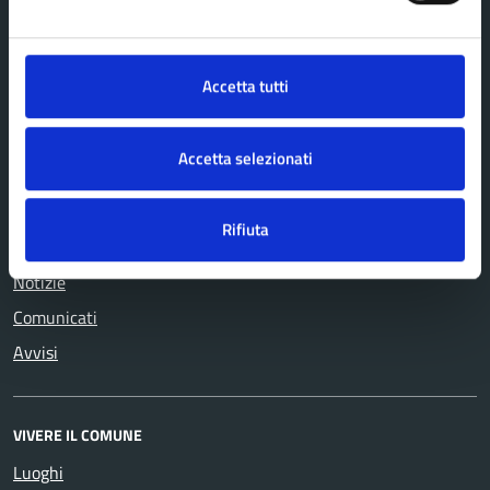
Autorizzazioni
Tributi, finanze e
Catasto e urbanistica
contravvenzioni
Accetta tutti
Cultura e tempo libero
Turismo
Educazione e formazione
Vita lavorativa
Accetta selezionati
Giustizia e sicurezza pubblica
Rifiuta
NOVITÀ
Notizie
Comunicati
Avvisi
VIVERE IL COMUNE
Luoghi