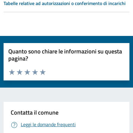
Tabelle relative ad autorizzazioni o conferimento di incarichi
Quanto sono chiare le informazioni su questa
pagina?
Valuta da 1 a 5 stelle la pagina
Valuta 1 stelle su 5
Valuta 2 stelle su 5
Valuta 3 stelle su 5
Valuta 4 stelle su 5
Valuta 5 stelle su 5
Contatta il comune
Leggi le domande frequenti