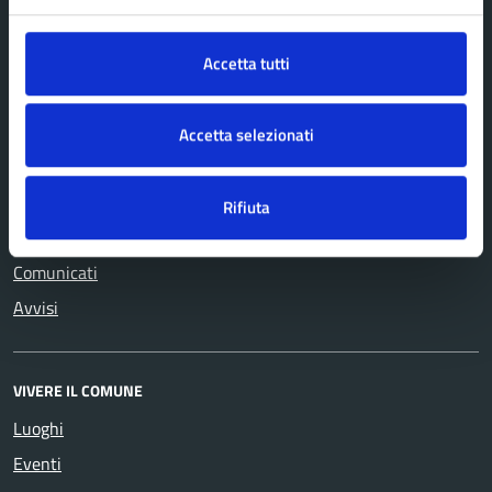
Catasto e urbanistica
contravvenzioni
Cultura e tempo libero
Turismo
Accetta tutti
Educazione e formazione
Vita lavorativa
Giustizia e sicurezza pubblica
Accetta selezionati
NOVITÀ
Rifiuta
Notizie
Comunicati
Avvisi
VIVERE IL COMUNE
Luoghi
Eventi