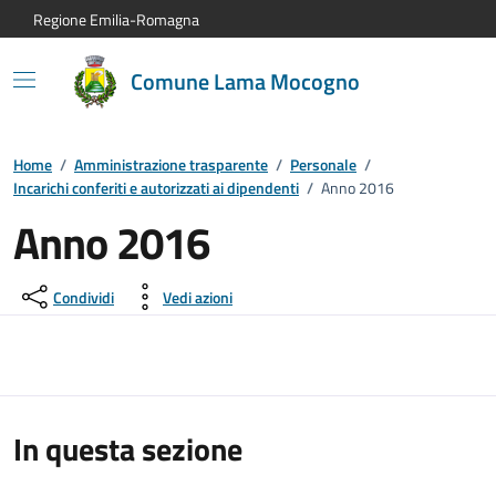
Vai al contenuto principale
Vai alla navigazione del sito
Vai al piede di pagina
Regione Emilia-Romagna
Comune Lama Mocogno
Home
/
Amministrazione trasparente
/
Personale
/
Incarichi conferiti e autorizzati ai dipendenti
/
Anno 2016
Anno 2016
Condividi
Vedi azioni
In questa sezione