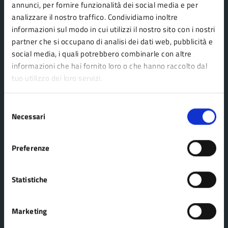
annunci, per fornire funzionalità dei social media e per
Aree amministrative
analizzare il nostro traffico. Condividiamo inoltre
informazioni sul modo in cui utilizzi il nostro sito con i nostri
Uffici
partner che si occupano di analisi dei dati web, pubblicità e
Enti e fondazioni
social media, i quali potrebbero combinarle con altre
Politici
informazioni che hai fornito loro o che hanno raccolto dal
tuo utilizzo dei loro servizi.
Personale amministrativo
Documenti e dati
Selezione
Necessari
del
consenso
CATEGORIE DI SERVIZIO
Preferenze
Agricoltura e pesca
Imprese e commercio
Ambiente
Mobilità e trasporti
Statistiche
Anagrafe e stato civile
Salute, benessere e
Appalti pubblici
assistenza
Marketing
Autorizzazioni
Tributi, finanze e