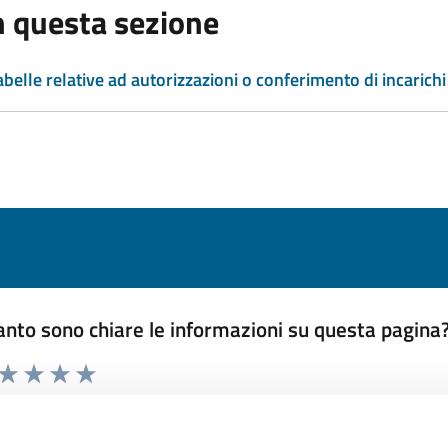
n questa sezione
abelle relative ad autorizzazioni o conferimento di incarichi
nto sono chiare le informazioni su questa pagina
 da 1 a 5 stelle la pagina
ta 1 stelle su 5
Valuta 2 stelle su 5
Valuta 3 stelle su 5
Valuta 4 stelle su 5
Valuta 5 stelle su 5