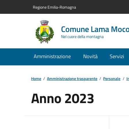
Vai al contenuto principale
Vai alla navigazione del sito
Vai al piede di pagina
Regione Emilia-Romagna
Comune Lama Moc
Nel cuore della montagna
Amministrazione
Novità
Servizi
Home
/
Amministrazione trasparente
/
Personale
/
I
Anno 2023