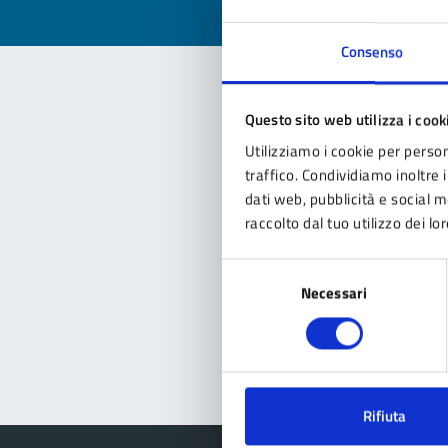
Consenso
Questo sito web utilizza i cook
Con
Utilizziamo i cookie per person
traffico. Condividiamo inoltre i
dati web, pubblicità e social 
raccolto dal tuo utilizzo dei lor
Selezione
Necessari
del
Pro
consenso
Rifiuta