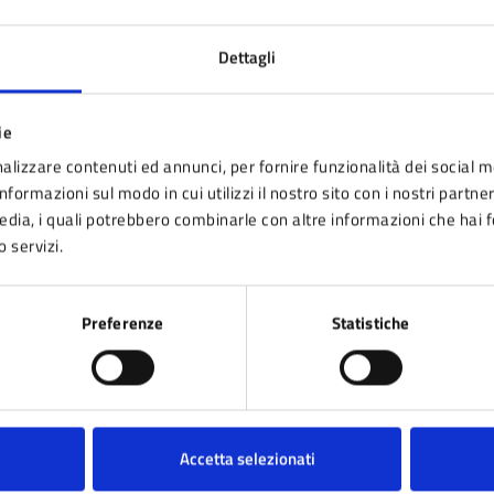
Dettagli
ie
tatta il comune
alizzare contenuti ed annunci, per fornire funzionalità dei social m
Leggi le domande frequenti
nformazioni sul modo in cui utilizzi il nostro sito con i nostri partne
media, i quali potrebbero combinarle con altre informazioni che hai 
Richiedi assistenza
o servizi.
Prenota appuntamento
Preferenze
Statistiche
blemi in città
Segnala disservizio
Accetta selezionati