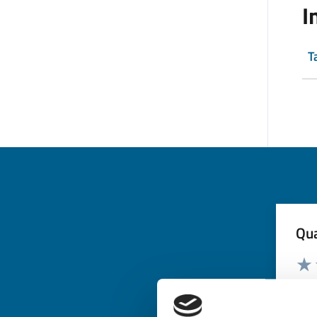
I
T
Qua
Valuta
Valu