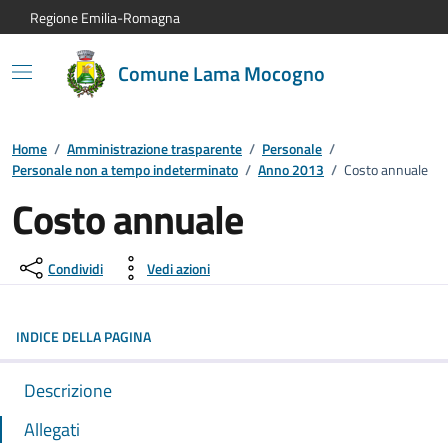
Vai al contenuto principale
Vai alla navigazione del sito
Vai al piede di pagina
Regione Emilia-Romagna
Comune Lama Mocogno
Home
/
Amministrazione trasparente
/
Personale
/
Personale non a tempo indeterminato
/
Anno 2013
/
Costo annuale
Costo annuale
Condividi
Vedi azioni
INDICE DELLA PAGINA
Descrizione
Allegati