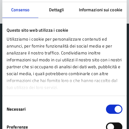
Consenso
Dettagli
Informazioni sui cookie
Questo sito web utilizza i cookie
Utilizziamo i cookie per personalizzare contenuti ed
annunci, per fornire funzionalità dei social media e per
analizzare il nostro traffico. Condividiamo inoltre
Comune Lama Mocogno
informazioni sul modo in cui utilizzi il nostro sito con i nostri
partner che si occupano di analisi dei dati web, pubblicità e
social media, i quali potrebbero combinarle con altre
AMMINISTRAZIONE
informazioni che hai fornito loro o che hanno raccolto dal
Organi di governo
tuo utilizzo dei loro servizi.
Aree amministrative
Selezione
Uffici
Necessari
del
Enti e fondazioni
consenso
Politici
Preferenze