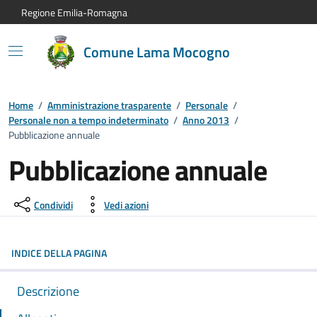
Vai al contenuto principale
Vai alla navigazione del sito
Vai al piede di pagina
Regione Emilia-Romagna
Comune Lama Mocogno
Home
/
Amministrazione trasparente
/
Personale
/
Personale non a tempo indeterminato
/
Anno 2013
/
Pubblicazione annuale
Pubblicazione annuale
Condividi
Vedi azioni
INDICE DELLA PAGINA
Descrizione