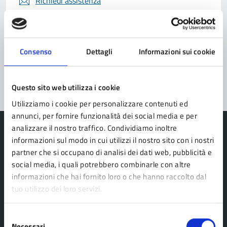
Richiedi assistenza
Prenota appuntamento
Problemi in città
Consenso
Dettagli
Informazioni sui cookie
Segnala disservizio
Questo sito web utilizza i cookie
Utilizziamo i cookie per personalizzare contenuti ed
annunci, per fornire funzionalità dei social media e per
analizzare il nostro traffico. Condividiamo inoltre
informazioni sul modo in cui utilizzi il nostro sito con i nostri
partner che si occupano di analisi dei dati web, pubblicità e
social media, i quali potrebbero combinarle con altre
Comune Lama Mocogno
informazioni che hai fornito loro o che hanno raccolto dal
tuo utilizzo dei loro servizi.
AMMINISTRAZIONE
Selezione
Organi di governo
Necessari