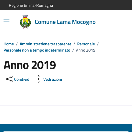
Vai al contenuto principale
Vai alla navigazione del sito
Vai al piede di pagina
Regione Emilia-Romagna
Comune Lama Mocogno
Home
/
Amministrazione trasparente
/
Personale
/
Personale non a tempo indeterminato
/
Anno 2019
Anno 2019
Condividi
Vedi azioni