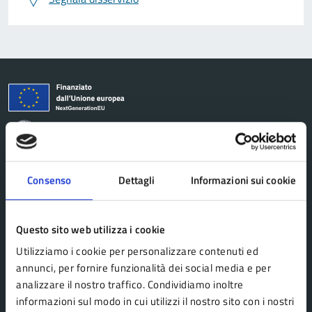
Comune Lama Mocogno
Consenso
Dettagli
Informazioni sui cookie
AMMINISTRAZIONE
Organi di governo
Aree amministrative
Questo sito web utilizza i cookie
Uffici
Utilizziamo i cookie per personalizzare contenuti ed
annunci, per fornire funzionalità dei social media e per
Enti e fondazioni
analizzare il nostro traffico. Condividiamo inoltre
Politici
informazioni sul modo in cui utilizzi il nostro sito con i nostri