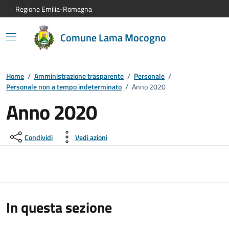
Vai al contenuto principale
Vai alla navigazione del sito
Vai al piede di pagina
Regione Emilia-Romagna
Comune Lama Mocogno
Home
/
Amministrazione trasparente
/
Personale
/
Personale non a tempo indeterminato
/
Anno 2020
Anno 2020
Condividi
Vedi azioni
In questa sezione