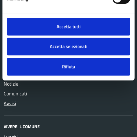
Appalti pubblici
assistenza
Autorizzazioni
Tributi, finanze e
Catasto e urbanistica
contravvenzioni
Accetta tutti
Cultura e tempo libero
Turismo
Educazione e formazione
Vita lavorativa
Accetta selezionati
Giustizia e sicurezza pubblica
Rifiuta
NOVITÀ
Notizie
Comunicati
Avvisi
VIVERE IL COMUNE
Luoghi