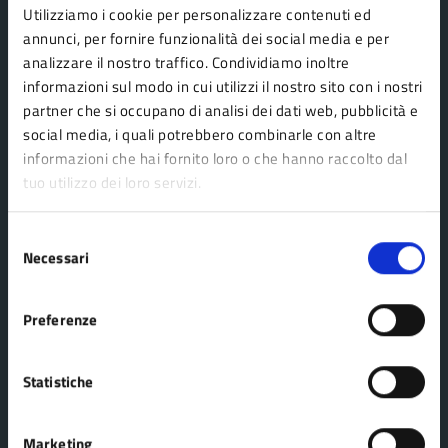
Utilizziamo i cookie per personalizzare contenuti ed
AMMINISTRAZIONE
annunci, per fornire funzionalità dei social media e per
Organi di governo
analizzare il nostro traffico. Condividiamo inoltre
Aree amministrative
informazioni sul modo in cui utilizzi il nostro sito con i nostri
partner che si occupano di analisi dei dati web, pubblicità e
Uffici
social media, i quali potrebbero combinarle con altre
Enti e fondazioni
informazioni che hai fornito loro o che hanno raccolto dal
Politici
tuo utilizzo dei loro servizi.
Personale amministrativo
Selezione
Documenti e dati
Necessari
del
consenso
Preferenze
CATEGORIE DI SERVIZIO
Agricoltura e pesca
Imprese e commercio
Statistiche
Ambiente
Mobilità e trasporti
Anagrafe e stato civile
Salute, benessere e
Marketing