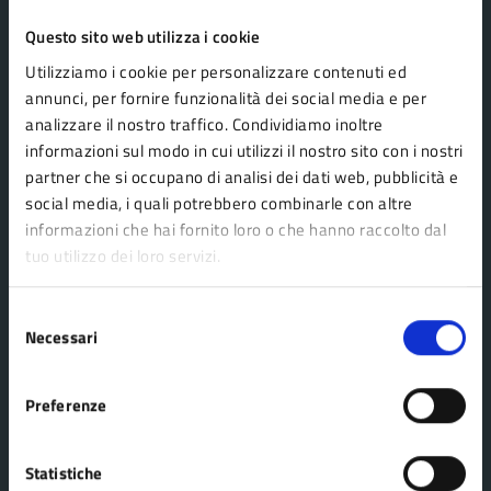
Questo sito web utilizza i cookie
Comune Lama Mocogno
Utilizziamo i cookie per personalizzare contenuti ed
annunci, per fornire funzionalità dei social media e per
analizzare il nostro traffico. Condividiamo inoltre
AMMINISTRAZIONE
informazioni sul modo in cui utilizzi il nostro sito con i nostri
Organi di governo
partner che si occupano di analisi dei dati web, pubblicità e
social media, i quali potrebbero combinarle con altre
Aree amministrative
informazioni che hai fornito loro o che hanno raccolto dal
Uffici
tuo utilizzo dei loro servizi.
Enti e fondazioni
Politici
Selezione
Necessari
del
Personale amministrativo
consenso
Documenti e dati
Preferenze
CATEGORIE DI SERVIZIO
Statistiche