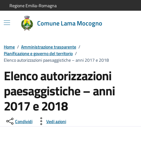
Vai al contenuto principale
Vai alla navigazione del sito
Vai al piede di pagina
Regione Emilia-Romagna
Comune Lama Mocogno
Home
/
Amministrazione trasparente
/
Pianificazione e governo del territorio
/
Elenco autorizzazioni paesaggistiche – anni 2017 e 2018
Elenco autorizzazioni
paesaggistiche – anni
2017 e 2018
Condividi
Vedi azioni