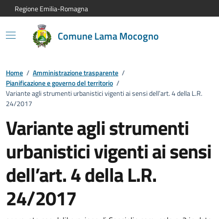
Vai al contenuto principale
Vai alla navigazione del sito
Vai al piede di pagina
Regione Emilia-Romagna
Comune Lama Mocogno
Home
/
Amministrazione trasparente
/
Pianificazione e governo del territorio
/
Variante agli strumenti urbanistici vigenti ai sensi dell’art. 4 della L.R.
24/2017
Variante agli strumenti
urbanistici vigenti ai sensi
dell’art. 4 della L.R.
24/2017