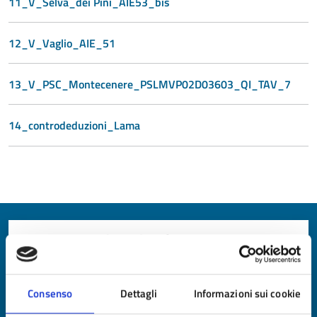
11_V_Selva_dei Pini_AIE53_bis
12_V_Vaglio_AIE_51
13_V_PSC_Montecenere_PSLMVP02D03603_QI_TAV_7
14_controdeduzioni_Lama
Quanto sono chiare le informazioni su questa
pagina?
Valuta da 1 a 5 stelle la pagina
Consenso
Dettagli
Informazioni sui cookie
Valuta 1 stelle su 5
Valuta 2 stelle su 5
Valuta 3 stelle su 5
Valuta 4 stelle su 5
Valuta 5 stelle su 5