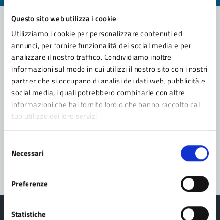
Questo sito web utilizza i cookie
Utilizziamo i cookie per personalizzare contenuti ed
Contatta il comune
annunci, per fornire funzionalità dei social media e per
analizzare il nostro traffico. Condividiamo inoltre
Leggi le domande frequenti
informazioni sul modo in cui utilizzi il nostro sito con i nostri
partner che si occupano di analisi dei dati web, pubblicità e
Richiedi assistenza
social media, i quali potrebbero combinarle con altre
informazioni che hai fornito loro o che hanno raccolto dal
Prenota appuntamento
tuo utilizzo dei loro servizi.
Problemi in città
Selezione
Segnala disservizio
Necessari
del
consenso
Preferenze
Statistiche