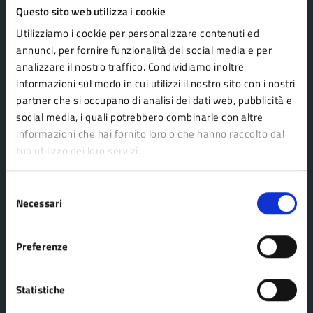
Comune Lama Mocogno
Questo sito web utilizza i cookie
Utilizziamo i cookie per personalizzare contenuti ed
annunci, per fornire funzionalità dei social media e per
AMMINISTRAZIONE
analizzare il nostro traffico. Condividiamo inoltre
Organi di governo
informazioni sul modo in cui utilizzi il nostro sito con i nostri
partner che si occupano di analisi dei dati web, pubblicità e
Aree amministrative
social media, i quali potrebbero combinarle con altre
Uffici
informazioni che hai fornito loro o che hanno raccolto dal
Enti e fondazioni
tuo utilizzo dei loro servizi.
Politici
Selezione
Personale amministrativo
Necessari
del
Documenti e dati
consenso
Preferenze
CATEGORIE DI SERVIZIO
Statistiche
Agricoltura e pesca
Imprese e commercio