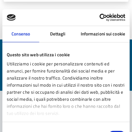
Ultimo aggiornamento:
10/12/2024 16:02
Consenso
Dettagli
Informazioni sui cookie
Quanto sono chiare le informazioni su questa
Questo sito web utilizza i cookie
pagina?
Utilizziamo i cookie per personalizzare contenuti ed
annunci, per fornire funzionalità dei social media e per
Valuta da 1 a 5 stelle la pagina
analizzare il nostro traffico. Condividiamo inoltre
Valuta 1 stelle su 5
Valuta 2 stelle su 5
Valuta 3 stelle su 5
Valuta 4 stelle su 5
Valuta 5 stelle su 5
informazioni sul modo in cui utilizzi il nostro sito con i nostri
partner che si occupano di analisi dei dati web, pubblicità e
social media, i quali potrebbero combinarle con altre
informazioni che hai fornito loro o che hanno raccolto dal
tuo utilizzo dei loro servizi.
Contatta il comune
Leggi le domande frequenti
Selezione