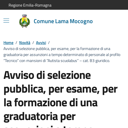
Vai al contenuto principale
Vai alla navigazione del sito
Vai al piede di pagina
Regione Emilia-Romagna
Comune Lama Mocogno
Home
/
Novità
/
Avvisi
/
Avviso di selezione pubblica, per esame, per la formazione di una
graduatoria per assunzioni a tempo determinato di personale al profilo
“Tecnico” con mansioni di “Autista scuolabus” – cat. B3 giuridico.
Avviso di selezione
pubblica, per esame, per
la formazione di una
graduatoria per