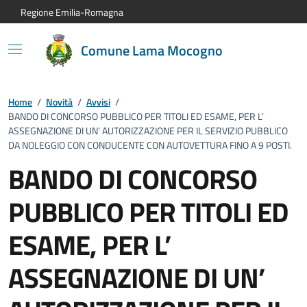
Vai al contenuto principale
Vai alla navigazione del sito
Vai al piede di pagina
Regione Emilia-Romagna
Comune Lama Mocogno
Home
/
Novità
/
Avvisi
/
BANDO DI CONCORSO PUBBLICO PER TITOLI ED ESAME, PER L’
ASSEGNAZIONE DI UN’ AUTORIZZAZIONE PER IL SERVIZIO PUBBLICO
DA NOLEGGIO CON CONDUCENTE CON AUTOVETTURA FINO A 9 POSTI.
BANDO DI CONCORSO
PUBBLICO PER TITOLI ED
ESAME, PER L’
ASSEGNAZIONE DI UN’