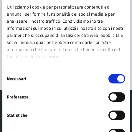
Contatta il comune
Utilizziamo i cookie per personalizzare contenuti ed
Leggi le domande frequenti
annunci, per fornire funzionalità dei social media e per
analizzare il nostro traffico. Condividiamo inoltre
Richiedi assistenza
informazioni sul modo in cui utilizzi il nostro sito con i nostri
partner che si occupano di analisi dei dati web, pubblicità e
Prenota appuntamento
social media, i quali potrebbero combinarle con altre
informazioni che hai fornito loro o che hanno raccolto dal
Problemi in città
tuo utilizzo dei loro servizi.
Segnala disservizio
Selezione
Necessari
del
consenso
Preferenze
Statistiche
Comune Lama Mocogno