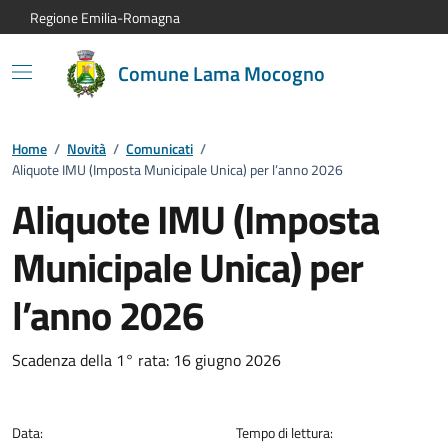
Vai al contenuto principale
Vai alla navigazione del sito
Vai al piede di pagina
Regione Emilia-Romagna
Comune Lama Mocogno
Home
/
Novità
/
Comunicati
/
Aliquote IMU (Imposta Municipale Unica) per l’anno 2026
Aliquote IMU (Imposta
Municipale Unica) per
l’anno 2026
Dettagli del comunicato:
Scadenza della 1° rata: 16 giugno 2026
Data:
Tempo di lettura: