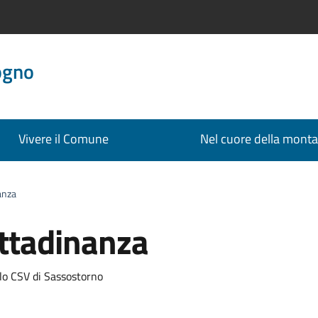
ogno
Vivere il Comune
Nel cuore della mont
anza
ittadinanza
cato:
olo CSV di Sassostorno