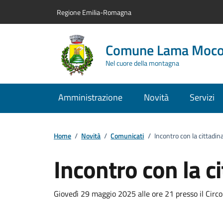
Vai al contenuto principale
Vai alla navigazione del sito
Vai al piede di pagina
Regione Emilia-Romagna
Comune Lama Moc
Nel cuore della montagna
Amministrazione
Novità
Servizi
Home
/
Novità
/
Comunicati
/
Incontro con la cittadin
Incontro con la c
Dettagli del comuni
Giovedì 29 maggio 2025 alle ore 21 presso il Circ