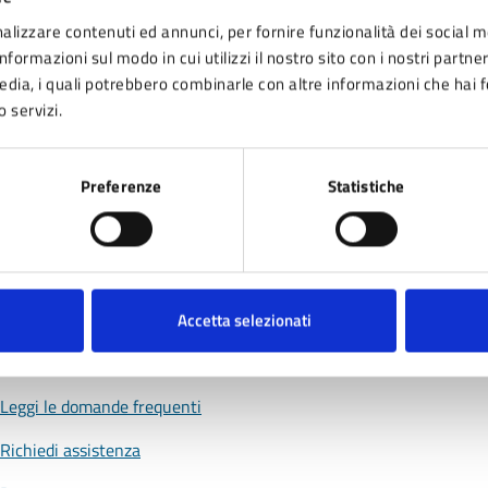
alizzare contenuti ed annunci, per fornire funzionalità dei social m
nformazioni sul modo in cui utilizzi il nostro sito con i nostri partne
media, i quali potrebbero combinarle con altre informazioni che hai 
nto sono chiare le informazioni su questa pagina
o servizi.
 da 1 a 5 stelle la pagina
ta 1 stelle su 5
Valuta 2 stelle su 5
Valuta 3 stelle su 5
Valuta 4 stelle su 5
Valuta 5 stelle su 5
Preferenze
Statistiche
Accetta selezionati
tatta il comune
Leggi le domande frequenti
Richiedi assistenza