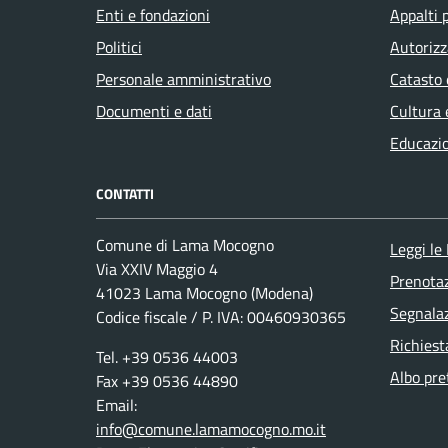
Enti e fondazioni
Appalti 
Politici
Autorizz
Personale amministrativo
Catasto 
Documenti e dati
Cultura 
Educazi
CONTATTI
Comune di Lama Mocogno
Leggi le
Via XXIV Maggio 4
Prenota
41023 Lama Mocogno (Modena)
Segnalaz
Codice fiscale / P. IVA: 00460930365
Richiest
Tel. +39 0536 44003
Albo pre
Fax +39 0536 44890
Email:
info@comune.lamamocogno.mo.it