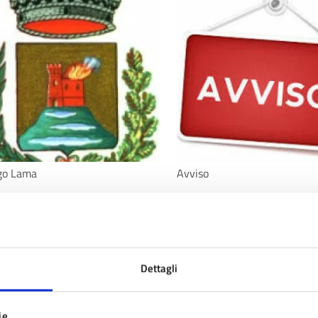
go Lama
Avviso
timo aggiornamento:
03/06/2025 15:59
Dettagli
ie