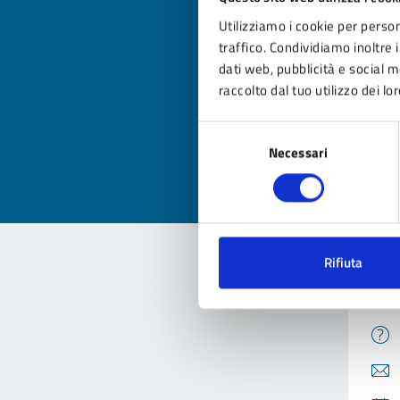
Utilizziamo i cookie per person
traffico. Condividiamo inoltre i
dati web, pubblicità e social 
Qua
raccolto dal tuo utilizzo dei lor
Valuta
Selezione
Valu
Necessari
del
consenso
Rifiuta
Con