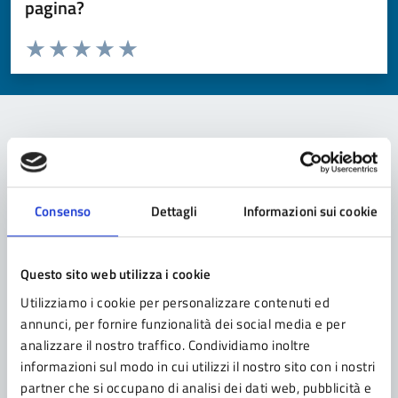
pagina?
Valuta da 1 a 5 stelle la pagina
Valuta 1 stelle su 5
Valuta 2 stelle su 5
Valuta 3 stelle su 5
Valuta 4 stelle su 5
Valuta 5 stelle su 5
Contatta il comune
Leggi le domande frequenti
Consenso
Dettagli
Informazioni sui cookie
Richiedi assistenza
Questo sito web utilizza i cookie
Prenota appuntamento
Utilizziamo i cookie per personalizzare contenuti ed
Problemi in città
annunci, per fornire funzionalità dei social media e per
analizzare il nostro traffico. Condividiamo inoltre
Segnala disservizio
informazioni sul modo in cui utilizzi il nostro sito con i nostri
partner che si occupano di analisi dei dati web, pubblicità e