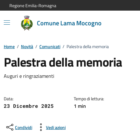
Vai al contenuto principale
Vai alla navigazione del sito
Vai al piede di pagina
Regione Emilia-Romagna
Comune Lama Mocogno
Home
/
Novità
/
Comunicati
/
Palestra della memoria
Palestra della memoria
Dettagli del comunicato:
Auguri e ringraziamenti
Data:
Tempo di lettura:
1 min
23 Dicembre 2025
Condividi
Vedi azioni