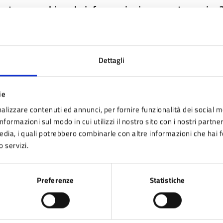
nto sono chiare le informazioni su questa pagina
 da 1 a 5 stelle la pagina
ta 1 stelle su 5
Valuta 2 stelle su 5
Valuta 3 stelle su 5
Valuta 4 stelle su 5
Valuta 5 stelle su 5
Dettagli
ie
alizzare contenuti ed annunci, per fornire funzionalità dei social m
nformazioni sul modo in cui utilizzi il nostro sito con i nostri partne
tatta il comune
media, i quali potrebbero combinarle con altre informazioni che hai 
o servizi.
Leggi le domande frequenti
Richiedi assistenza
Preferenze
Statistiche
Prenota appuntamento
blemi in città