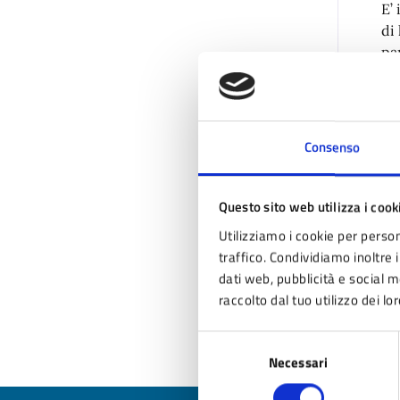
E’
di
pa
mo
Il
l’
Consenso
A
Questo sito web utilizza i cook
Utilizziamo i cookie per person
traffico. Condividiamo inoltre i
dati web, pubblicità e social 
raccolto dal tuo utilizzo dei lor
Pag
Selezione
Necessari
del
consenso