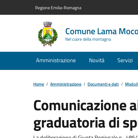
Vai al contenuto principale
Vai alla navigazione del sito
Vai al piede di pagina
Regione Emilia-Romagna
Comune Lama Moc
Nel cuore della montagna
Amministrazione
Novità
Servizi
Home
/
Amministrazione
/
Documenti e dati
/
Moduli
Comunicazione ai 
graduatoria di s
La deliberazione di Giunta Regionale n. 485/