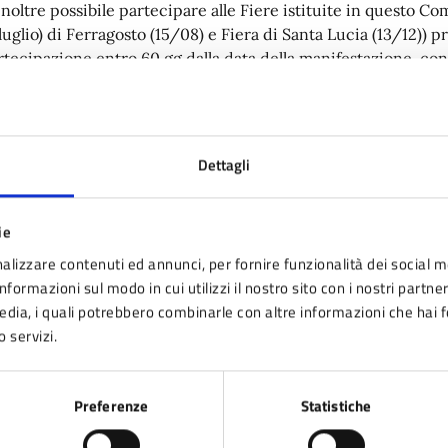
 inoltre possibile partecipare alle Fiere istituite in questo 
 luglio) di Ferragosto (15/08) e Fiera di Santa Lucia (13/12)
rtecipazione entro 60 gg dalla data della manifestazione, co
dalità di spedizione sopra indicate.
 allegato è reperibile il modulo per la comunicazione relativa 
assegnazione dei posteggi temporaneamente non occupati.
Dettagli
llegati
ie
alizzare contenuti ed annunci, per fornire funzionalità dei social m
Comunicazione ai fini della graduatoria (DOC - 56 KB
nformazioni sul modo in cui utilizzi il nostro sito con i nostri partne
media, i quali potrebbero combinarle con altre informazioni che hai 
o servizi.
ina aggiornata il 25/10/2024
Preferenze
Statistiche