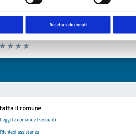
Accetta selezionati
nto sono chiare le informazioni su questa pagina
 da 1 a 5 stelle la pagina
ta 1 stelle su 5
Valuta 2 stelle su 5
Valuta 3 stelle su 5
Valuta 4 stelle su 5
Valuta 5 stelle su 5
tatta il comune
Leggi le domande frequenti
Richiedi assistenza