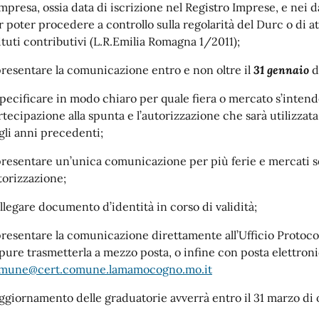
impresa, ossia data di iscrizione nel Registro Imprese, e nei 
r poter procedere a controllo sulla regolarità del Durc o di a
tituti contributivi (L.R.Emilia Romagna 1/2011);
presentare la comunicazione entro e non oltre il
31 gennaio
d
specificare in modo chiaro per quale fiera o mercato s’inten
rtecipazione alla spunta e l’autorizzazione che sarà utilizzat
gli anni precedenti;
presentare un’unica comunicazione per più ferie e mercati se
torizzazione;
allegare documento d’identità in corso di validità;
presentare la comunicazione direttamente all’Ufficio Protoco
pure trasmetterla a mezzo posta, o infine con posta elettronic
mune@cert.comune.lamamocogno.mo.it
aggiornamento delle graduatorie avverrà entro il 31 marzo di 