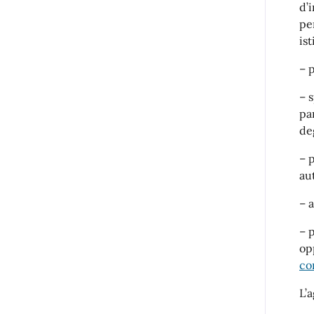
d’
pe
is
– 
– 
pa
de
– 
au
– 
– 
op
co
L’