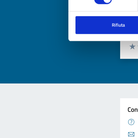
Rifiuta
Qua
Valuta
Valu
Con