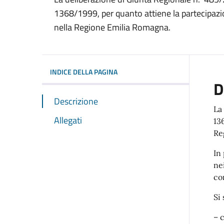
1368/1999, per quanto attiene la partecipazion
nella Regione Emilia Romagna.
INDICE DELLA PAGINA
D
Descrizione
La
Allegati
13
Re
In
ne
co
Si 
– 