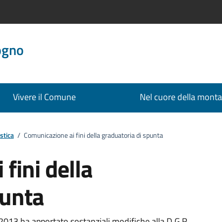
ogno
Vivere il Comune
Nel cuore della mont
stica
/
Comunicazione ai fini della graduatoria di spunta
fini della
punta
2013 ha apportato sostanziali modifiche alla D.G.R.