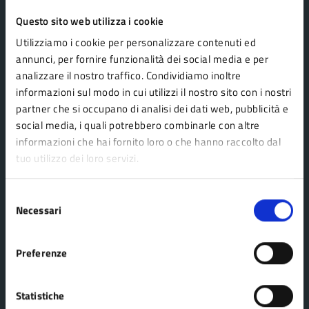
Questo sito web utilizza i cookie
Comune Lama Mocogno
Utilizziamo i cookie per personalizzare contenuti ed
annunci, per fornire funzionalità dei social media e per
analizzare il nostro traffico. Condividiamo inoltre
AMMINISTRAZIONE
informazioni sul modo in cui utilizzi il nostro sito con i nostri
Organi di governo
partner che si occupano di analisi dei dati web, pubblicità e
Aree amministrative
social media, i quali potrebbero combinarle con altre
informazioni che hai fornito loro o che hanno raccolto dal
Uffici
tuo utilizzo dei loro servizi.
Enti e fondazioni
Politici
Selezione
Necessari
Personale amministrativo
del
consenso
Documenti e dati
Preferenze
CATEGORIE DI SERVIZIO
Statistiche