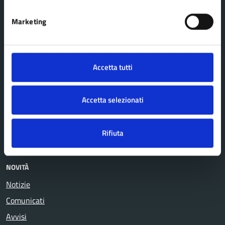
Agricoltura e pesca
Imprese e commercio
Ambiente
Mobilità e trasporti
Marketing
Anagrafe e stato civile
Salute, benessere e
Appalti pubblici
assistenza
Autorizzazioni
Tributi, finanze e
Accetta tutti
Catasto e urbanistica
contravvenzioni
Cultura e tempo libero
Turismo
Accetta selezionati
Educazione e formazione
Vita lavorativa
Giustizia e sicurezza pubblica
Rifiuta
NOVITÀ
Notizie
Comunicati
Avvisi