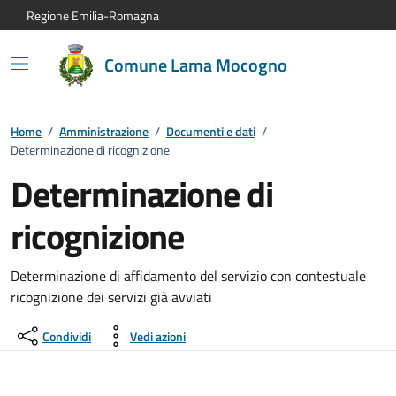
Vai al contenuto principale
Vai alla navigazione del sito
Vai al piede di pagina
Regione Emilia-Romagna
Comune Lama Mocogno
Home
/
Amministrazione
/
Documenti e dati
/
Determinazione di ricognizione
Determinazione di
ricognizione
Determinazione di affidamento del servizio con contestuale
ricognizione dei servizi già avviati
Condividi
Vedi azioni