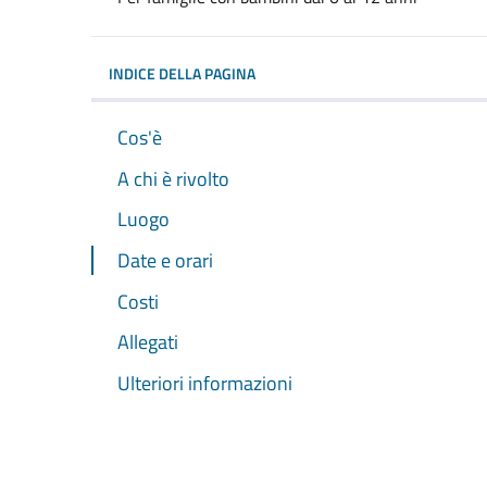
Dettagli dell'evento
INDICE DELLA PAGINA
Cos'è
A chi è rivolto
Luogo
Date e orari
Costi
Allegati
Ulteriori informazioni