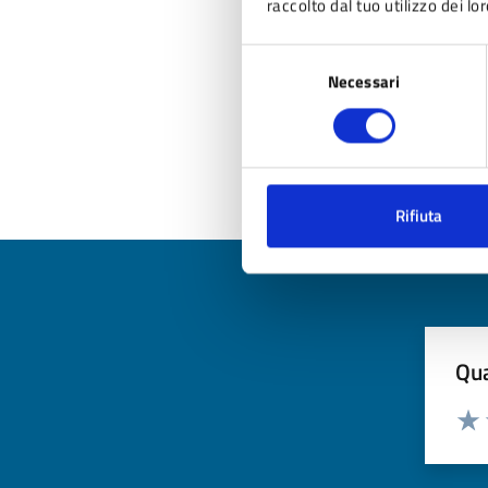
raccolto dal tuo utilizzo dei lor
Selezione
Necessari
del
consenso
Rifiuta
Qua
Valuta
Valu