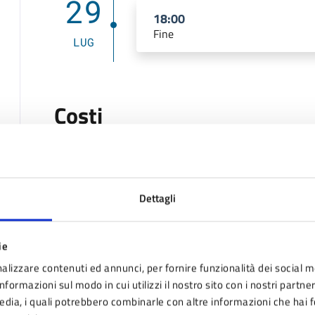
29
18:00
Fine
LUG
Costi
L'evento è gratuito
Dettagli
Allegati
ie
Passeggiate Consapevoli Coi Piccoli (PD
alizzare contenuti ed annunci, per fornire funzionalità dei social m
nformazioni sul modo in cui utilizzi il nostro sito con i nostri partne
media, i quali potrebbero combinarle con altre informazioni che hai 