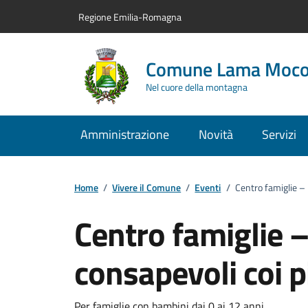
Vai al contenuto principale
Vai alla navigazione del sito
Vai al piede di pagina
Regione Emilia-Romagna
Comune Lama Moc
Nel cuore della montagna
Amministrazione
Novità
Servizi
Home
/
Vivere il Comune
/
Eventi
/
Centro famiglie – 
Centro famiglie 
consapevoli coi p
Per famiglie con bambini dai 0 ai 12 anni