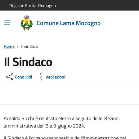
Vai al contenuto principale
Vai alla navigazione del sito
Vai al piede di pagina
Regione Emilia-Romagna
Comune Lama Mocogno
Home
/
Il Sindaco
Il Sindaco
Condividi
Vedi azioni
Arnaldo Ricchi è risultato eletto a seguito delle elezioni
amministrative dell’8 e 9 giugno 2024.
Il Sindaco è l’organo responsabile dell’Amministrazione del