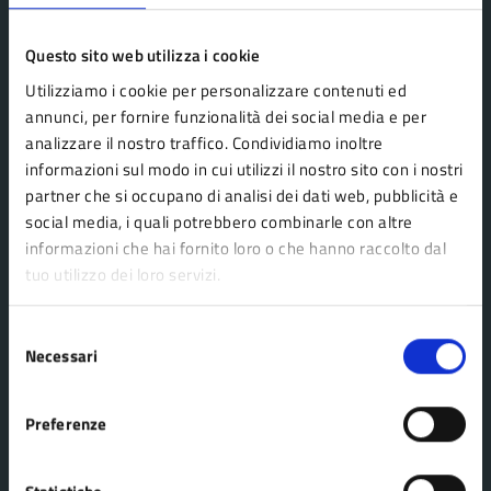
Questo sito web utilizza i cookie
Utilizziamo i cookie per personalizzare contenuti ed
Comune Lama Mocogno
annunci, per fornire funzionalità dei social media e per
analizzare il nostro traffico. Condividiamo inoltre
informazioni sul modo in cui utilizzi il nostro sito con i nostri
AMMINISTRAZIONE
partner che si occupano di analisi dei dati web, pubblicità e
Organi di governo
social media, i quali potrebbero combinarle con altre
Aree amministrative
informazioni che hai fornito loro o che hanno raccolto dal
tuo utilizzo dei loro servizi.
Uffici
Enti e fondazioni
Selezione
Politici
Necessari
del
Personale amministrativo
consenso
Documenti e dati
Preferenze