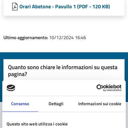
Orari Abetone - Pavullo 1 (PDF - 120 KB)
Ultimo aggiornamento:
10/12/2024 16:46
Quanto sono chiare le informazioni su questa
pagina?
Valuta da 1 a 5 stelle la pagina
Valuta 1 stelle su 5
Valuta 2 stelle su 5
Valuta 3 stelle su 5
Valuta 4 stelle su 5
Valuta 5 stelle su 5
Consenso
Dettagli
Informazioni sui cookie
Questo sito web utilizza i cookie
Contatta il comune