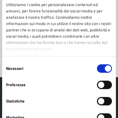
Utilizziamo i cookie per personalizzare contenuti ed
Leggi le domande frequenti
annunci, per fornire funzionalità dei social media e per
analizzare il nostro traffico. Condividiamo inoltre
Richiedi assistenza
informazioni sul modo in cui utilizzi il nostro sito con i nostri
partner che si occupano di analisi dei dati web, pubblicità e
Prenota appuntamento
social media, i quali potrebbero combinarle con altre
informazioni che hai fornito loro o che hanno raccolto dal
Problemi in città
tuo utilizzo dei loro servizi.
Segnala disservizio
Selezione
Necessari
del
consenso
Preferenze
Statistiche
Comune Lama Mocogno
Marketing