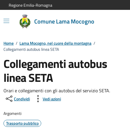
Vai al contenuto principale
Vai alla navigazione del sito
Vai al piede di pagina
Regione Emilia-Romagna
Comune Lama Mocogno
Home
/
Lama Mocogno, nel cuore della montagna
/
Collegamenti autobus linea SETA
Collegamenti autobus
linea SETA
Orari e collegamenti con gli autobus del servizio SETA.
Condividi
Vedi azioni
Argomenti
Trasporto pubblico