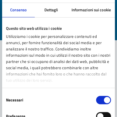
Quanto sono chiare le informazioni su questa
Consenso
Dettagli
Informazioni sui cookie
pagina?
Valuta da 1 a 5 stelle la pagina
Questo sito web utilizza i cookie
Valuta 1 stelle su 5
Valuta 2 stelle su 5
Valuta 3 stelle su 5
Valuta 4 stelle su 5
Valuta 5 stelle su 5
Utilizziamo i cookie per personalizzare contenuti ed
annunci, per fornire funzionalità dei social media e per
analizzare il nostro traffico. Condividiamo inoltre
informazioni sul modo in cui utilizzi il nostro sito con i nostri
Contatta il comune
partner che si occupano di analisi dei dati web, pubblicità e
social media, i quali potrebbero combinarle con altre
Leggi le domande frequenti
informazioni che hai fornito loro o che hanno raccolto dal
tuo utilizzo dei loro servizi.
Richiedi assistenza
Prenota appuntamento
Selezione
Necessari
del
Problemi in città
consenso
Preferenze