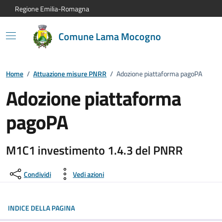
Vai al contenuto principale
Vai alla navigazione del sito
Vai al piede di pagina
Regione Emilia-Romagna
Comune Lama Mocogno
Home
/
Attuazione misure PNRR
/
Adozione piattaforma pagoPA
Adozione piattaforma
pagoPA
Dettagli della notizia:
M1C1 investimento 1.4.3 del PNRR
Condividi
Vedi azioni
INDICE DELLA PAGINA