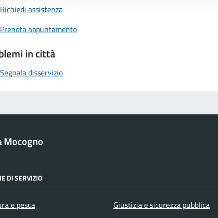
Richiedi assistenza
Prenota appuntamento
blemi in città
Segnala disservizio
a Mocogno
E DI SERVIZIO
ura e pesca
Giustizia e sicurezza pubblica