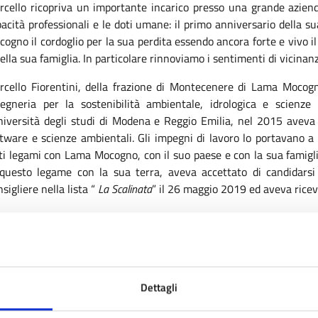
rcello ricopriva un importante incarico presso una grande azien
acità professionali e le doti umane: il primo anniversario della 
ogno il cordoglio per la sua perdita essendo ancora forte e vivo il 
ella sua famiglia. In particolare rinnoviamo i sentimenti di vicinanz
rcello Fiorentini, della frazione di Montecenere di Lama Mocogn
gegneria per la sostenibilità ambientale, idrologica e scienze 
niversità degli studi di Modena e Reggio Emilia, nel 2015 aveva c
ftware e scienze ambientali. Gli impegni di lavoro lo portavano 
rti legami con Lama Mocogno, con il suo paese e con la sua famig
 questo legame con la sua terra, aveva accettato di candidarsi 
sigliere nella lista “
La Scalinata
” il 26 maggio 2019 ed aveva ricev
 ricordo che conserveremo sempre di Marcello è quello di un ragazz
clude Pasini – . Era caro a tutti per la sua indole razionale, rifless
Dettagli