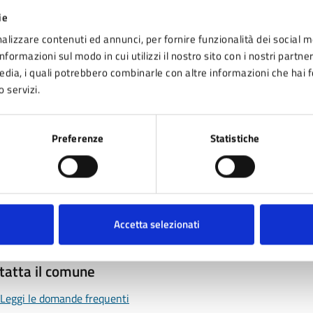
ie
alizzare contenuti ed annunci, per fornire funzionalità dei social m
nformazioni sul modo in cui utilizzi il nostro sito con i nostri partne
media, i quali potrebbero combinarle con altre informazioni che hai 
o servizi.
nto sono chiare le informazioni su questa pagina
 da 1 a 5 stelle la pagina
Preferenze
Statistiche
ta 1 stelle su 5
Valuta 2 stelle su 5
Valuta 3 stelle su 5
Valuta 4 stelle su 5
Valuta 5 stelle su 5
Accetta selezionati
tatta il comune
Leggi le domande frequenti