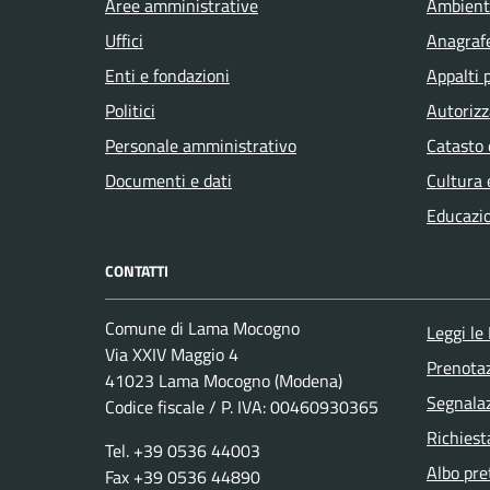
Aree amministrative
Ambient
Uffici
Anagrafe
Enti e fondazioni
Appalti 
Politici
Autorizz
Personale amministrativo
Catasto 
Documenti e dati
Cultura 
Educazi
CONTATTI
Comune di Lama Mocogno
Leggi le
Via XXIV Maggio 4
Prenota
41023 Lama Mocogno (Modena)
Segnalaz
Codice fiscale / P. IVA: 00460930365
Richiest
Tel. +39 0536 44003
Albo pre
Fax +39 0536 44890