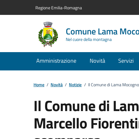
Vai al contenuto principale
Vai alla navigazione del sito
Vai al piede di pagina
Regione Emilia-Romagna
Comune Lama Moc
Nel cuore della montagna
Amministrazione
Novità
Servizi
Home
/
Novità
/
Notizie
/
Il Comune di Lama Mocogno r
Il Comune di La
Marcello Fiorenti