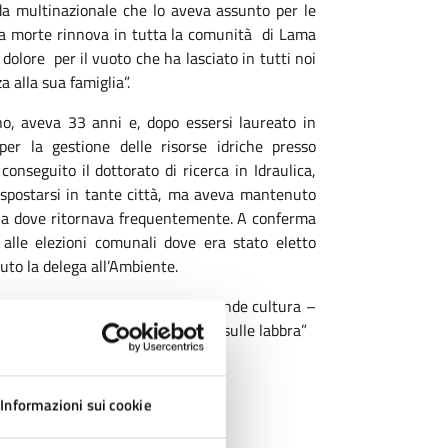
da multinazionale che lo aveva assunto per le
sua morte rinnova in tutta la comunità di Lama
dolore per il vuoto che ha lasciato in tutti noi
a alla sua famiglia”.
o, aveva 33 anni e, dopo essersi laureato in
per la gestione delle risorse idriche presso
onseguito il dottorato di ricerca in Idraulica,
a spostarsi in tante città, ma aveva mantenuto
lia dove ritornava frequentemente. A conferma
alle elezioni comunali dove era stato eletto
uto la delega all’Ambiente.
o d’oro, molto equilibrato, di grande cultura –
iva e pacata sempre con il sorriso sulle labbra”
Informazioni sui cookie