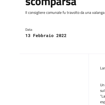
scomparsa
Dettagli della notizi
Il consigliere comunale fu travolto da una valanga
Data:
13 Febbraio 2022
La
Un
sul
“L
es