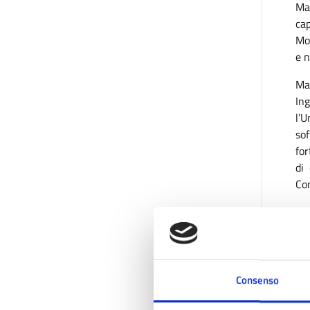
Ma
cap
Moc
e n
Ma
In
l’U
so
fo
di
Con
“Il
con
Consenso