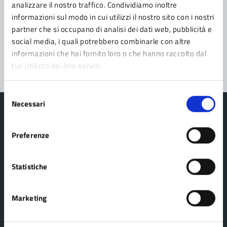
Prenota appuntamento
analizzare il nostro traffico. Condividiamo inoltre
informazioni sul modo in cui utilizzi il nostro sito con i nostri
Problemi in città
partner che si occupano di analisi dei dati web, pubblicità e
social media, i quali potrebbero combinarle con altre
Segnala disservizio
informazioni che hai fornito loro o che hanno raccolto dal
tuo utilizzo dei loro servizi.
Selezione
Necessari
del
consenso
Preferenze
Comune Lama Mocogno
Statistiche
AMMINISTRAZIONE
Marketing
Organi di governo
Aree amministrative