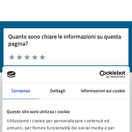
Quanto sono chiare le informazioni su questa
pagina?
Valuta da 1 a 5 stelle la pagina
Valuta 1 stelle su 5
Valuta 2 stelle su 5
Valuta 3 stelle su 5
Valuta 4 stelle su 5
Valuta 5 stelle su 5
Consenso
Dettagli
Informazioni sui cookie
Contatta il comune
Leggi le domande frequenti
Questo sito web utilizza i cookie
Utilizziamo i cookie per personalizzare contenuti ed
Richiedi assistenza
annunci, per fornire funzionalità dei social media e per