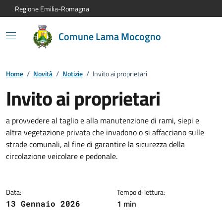
Vai al contenuto principale
Vai alla navigazione del sito
Vai al piede di pagina
Regione Emilia-Romagna
Comune Lama Mocogno
Home
/
Novità
/
Notizie
/
Invito ai proprietari
Invito ai proprietari
Dettagli della notizia:
a provvedere al taglio e alla manutenzione di rami, siepi e
altra vegetazione privata che invadono o si affacciano sulle
strade comunali, al fine di garantire la sicurezza della
circolazione veicolare e pedonale.
Data:
Tempo di lettura:
1 min
13 Gennaio 2026