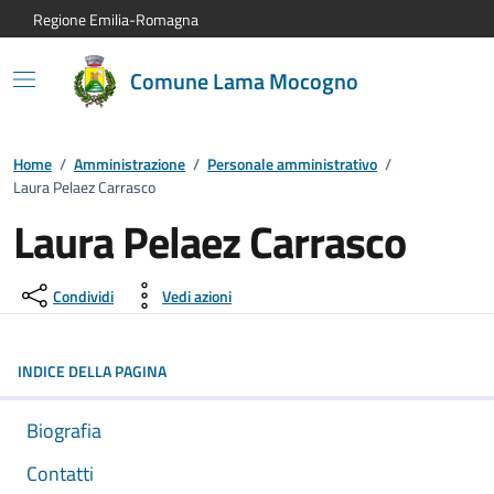
Vai al contenuto principale
Vai alla navigazione del sito
Vai al piede di pagina
Regione Emilia-Romagna
Comune Lama Mocogno
Home
/
Amministrazione
/
Personale amministrativo
/
Laura Pelaez Carrasco
Laura Pelaez Carrasco
Condividi
Vedi azioni
INDICE DELLA PAGINA
Biografia
Contatti