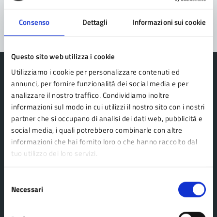
Segnala disservizio
Consenso
Dettagli
Informazioni sui cookie
Questo sito web utilizza i cookie
Utilizziamo i cookie per personalizzare contenuti ed
annunci, per fornire funzionalità dei social media e per
analizzare il nostro traffico. Condividiamo inoltre
Comune Lama Mocogno
informazioni sul modo in cui utilizzi il nostro sito con i nostri
partner che si occupano di analisi dei dati web, pubblicità e
social media, i quali potrebbero combinarle con altre
AMMINISTRAZIONE
informazioni che hai fornito loro o che hanno raccolto dal
tuo utilizzo dei loro servizi.
Organi di governo
Aree amministrative
Selezione
Uffici
Necessari
del
Enti e fondazioni
consenso