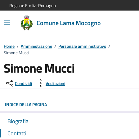
Vai al contenuto principale
Vai alla navigazione del sito
Vai al piede di pagina
Regione Emilia-Romagna
Comune Lama Mocogno
Home
/
Amministrazione
/
Personale amministrativo
/
Simone Mucci
Simone Mucci
Condividi
Vedi azioni
INDICE DELLA PAGINA
Biografia
Contatti