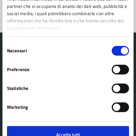
partner che si occupano di analisi dei dati web, pubblicità e
Segnala disservizio
social media, i quali potrebbero combinarle con altre
informazioni che hai fornito loro o che hanno raccolto dal
tuo utilizzo dei loro servizi.
Selezione
Necessari
del
consenso
Comune Lama Mocogno
Preferenze
AMMINISTRAZIONE
Statistiche
Organi di governo
Aree amministrative
Marketing
Uffici
Enti e fondazioni
Accetta tutti