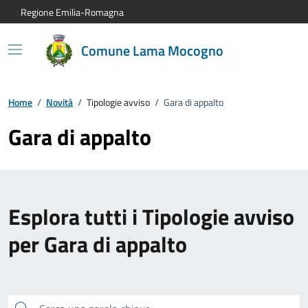
Vai al contenuto principale
Vai alla navigazione del sito
Vai al piede di pagina
Regione Emilia-Romagna
Comune Lama Mocogno
Home
/
Novità
/
Tipologie avviso
/
Gara di appalto
Gara di appalto
Esplora tutti i Tipologie avviso
per Gara di appalto
Cerca una parola chiave