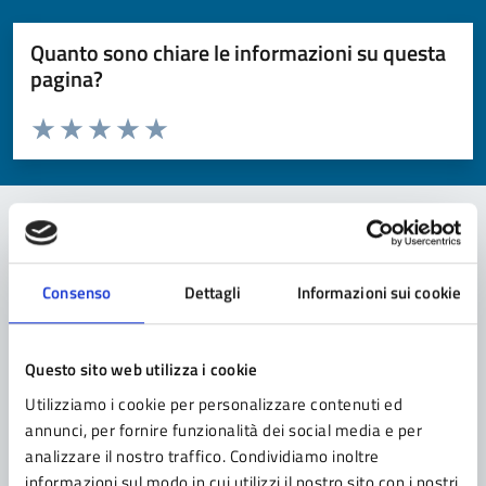
Quanto sono chiare le informazioni su questa
pagina?
Valuta da 1 a 5 stelle la pagina
Valuta 1 stelle su 5
Valuta 2 stelle su 5
Valuta 3 stelle su 5
Valuta 4 stelle su 5
Valuta 5 stelle su 5
Contatta il comune
Consenso
Dettagli
Informazioni sui cookie
Leggi le domande frequenti
Richiedi assistenza
Questo sito web utilizza i cookie
Utilizziamo i cookie per personalizzare contenuti ed
Prenota appuntamento
annunci, per fornire funzionalità dei social media e per
analizzare il nostro traffico. Condividiamo inoltre
Problemi in città
informazioni sul modo in cui utilizzi il nostro sito con i nostri