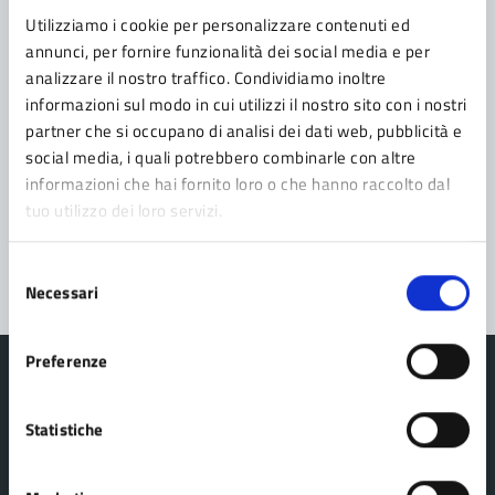
Contatta il comune
Utilizziamo i cookie per personalizzare contenuti ed
Leggi le domande frequenti
annunci, per fornire funzionalità dei social media e per
analizzare il nostro traffico. Condividiamo inoltre
Richiedi assistenza
informazioni sul modo in cui utilizzi il nostro sito con i nostri
partner che si occupano di analisi dei dati web, pubblicità e
Prenota appuntamento
social media, i quali potrebbero combinarle con altre
informazioni che hai fornito loro o che hanno raccolto dal
Problemi in città
tuo utilizzo dei loro servizi.
Segnala disservizio
Selezione
Necessari
del
consenso
Preferenze
Statistiche
Comune Lama Mocogno