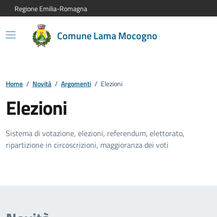
Vai al contenuto principale
Vai alla navigazione del sito
Vai al piede di pagina
Regione Emilia-Romagna
Comune Lama Mocogno
Home
/
Novità
/
Argomenti
/
Elezioni
Elezioni
Sistema di votazione, elezioni, referendum, elettorato,
ripartizione in circoscrizioni, maggioranza dei voti