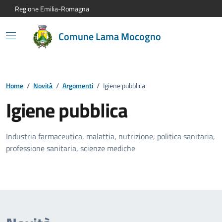
Vai al contenuto principale
Vai alla navigazione del sito
Vai al piede di pagina
Regione Emilia-Romagna
Comune Lama Mocogno
Home
/
Novità
/
Argomenti
/
Igiene pubblica
Igiene pubblica
Industria farmaceutica, malattia, nutrizione, politica sanitaria,
professione sanitaria, scienze mediche