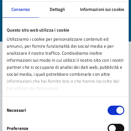
Quanto sono chiare le informazioni su questa
Consenso
Dettagli
Informazioni sui cookie
pagina?
Valuta da 1 a 5 stelle la pagina
Questo sito web utilizza i cookie
Valuta 1 stelle su 5
Valuta 2 stelle su 5
Valuta 3 stelle su 5
Valuta 4 stelle su 5
Valuta 5 stelle su 5
Utilizziamo i cookie per personalizzare contenuti ed
annunci, per fornire funzionalità dei social media e per
analizzare il nostro traffico. Condividiamo inoltre
informazioni sul modo in cui utilizzi il nostro sito con i nostri
Contatta il comune
partner che si occupano di analisi dei dati web, pubblicità e
social media, i quali potrebbero combinarle con altre
Leggi le domande frequenti
informazioni che hai fornito loro o che hanno raccolto dal
tuo utilizzo dei loro servizi.
Richiedi assistenza
Prenota appuntamento
Selezione
Necessari
del
Problemi in città
consenso
Preferenze
Segnala disservizio