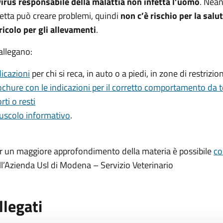
 virus responsabile della malattia non infetta l’uomo
. Nean
fetta può creare problemi, quindi
non c’è rischio
per la sal
ricolo per gli allevamenti
.
 allegano:
dicazioni
per chi si reca, in auto o a piedi, in zone di restrizion
ochure con le indicazioni per il corretto comportamento da te
rti o resti
uscolo informativo
.
r un maggiore approfondimento della materia è possibile
co
ll’Azienda Usl di Modena – Servizio Veterinario
llegati