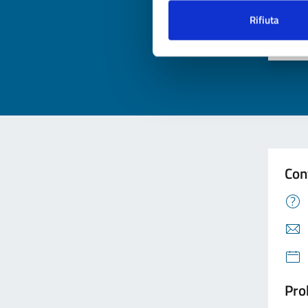
Qua
Rifiuta
Valuta
Valu
Con
Pro