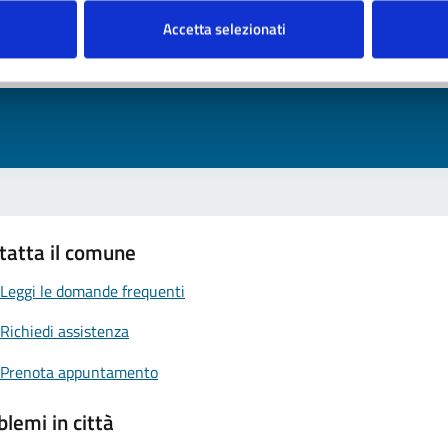
nto sono chiare le informazioni su questa pagina
Accetta selezionati
 da 1 a 5 stelle la pagina
ta 1 stelle su 5
Valuta 2 stelle su 5
Valuta 3 stelle su 5
Valuta 4 stelle su 5
Valuta 5 stelle su 5
tatta il comune
Leggi le domande frequenti
Richiedi assistenza
Prenota appuntamento
blemi in città