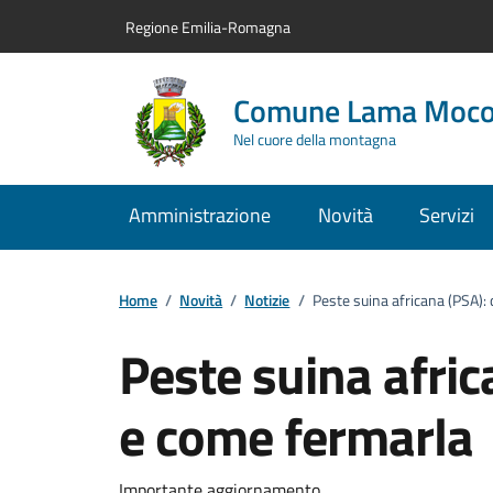
Vai al contenuto principale
Vai alla navigazione del sito
Vai al piede di pagina
Regione Emilia-Romagna
Comune Lama Moc
Nel cuore della montagna
Amministrazione
Novità
Servizi
Home
/
Novità
/
Notizie
/
Peste suina africana (PSA):
Peste suina afric
e come fermarla
Importante aggiornamento