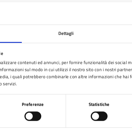
Copia Di Zona Di Restrizione II 3 (PDF - 643 KB)
Vector PSA Brochure Escursionisti (PDF - 3 MB)
Dettagli
ie
Vector PSA Locandina Escursionisti (PDF - 3 MB)
alizzare contenuti ed annunci, per fornire funzionalità dei social m
nformazioni sul modo in cui utilizzi il nostro sito con i nostri partne
media, i quali potrebbero combinarle con altre informazioni che hai 
o servizi.
Preferenze
Statistiche