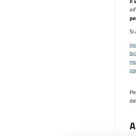
Il
in
pe
Si
in
br
mo
op
Pe
de
A