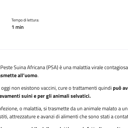
a:
Tempo di lettura:
1 min
 Peste Suina Africana (PSA) è una malattia virale contagios
asmette all’uomo
.
 oggi non esistono vaccini, cure o trattamenti quindi
può ave
levamenti suini e per gli animali selvatici.
infezione, o malattia, si trasmette da un animale malato a u
stiti, attrezzature e avanzi di alimenti che sono stati a conta