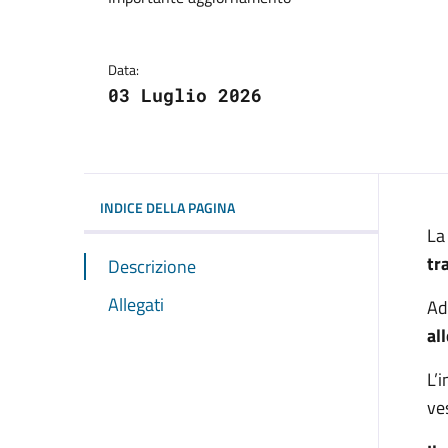
Dettagli della notizi
Data:
03 Luglio 2026
INDICE DELLA PAGINA
La
tr
Descrizione
Allegati
Ad
al
L’
ve