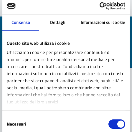
Consenso
Dettagli
Informazioni sui cookie
Quanto sono chiare le informazioni su questa
pagina?
Questo sito web utilizza i cookie
Valuta da 1 a 5 stelle la pagina
Utilizziamo i cookie per personalizzare contenuti ed
Valuta 1 stelle su 5
Valuta 2 stelle su 5
Valuta 3 stelle su 5
Valuta 4 stelle su 5
Valuta 5 stelle su 5
annunci, per fornire funzionalità dei social media e per
analizzare il nostro traffico. Condividiamo inoltre
informazioni sul modo in cui utilizzi il nostro sito con i nostri
partner che si occupano di analisi dei dati web, pubblicità e
social media, i quali potrebbero combinarle con altre
Contatta il comune
informazioni che hai fornito loro o che hanno raccolto dal
tuo utilizzo dei loro servizi.
Leggi le domande frequenti
Richiedi assistenza
Selezione
Necessari
del
Prenota appuntamento