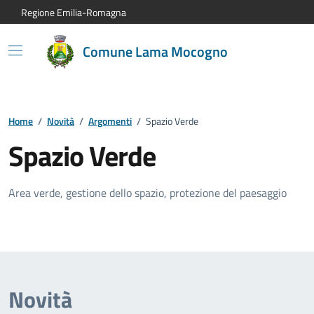
Vai al contenuto principale
Vai alla navigazione del sito
Vai al piede di pagina
Regione Emilia-Romagna
Comune Lama Mocogno
Home
/
Novità
/
Argomenti
/
Spazio Verde
Spazio Verde
Area verde, gestione dello spazio, protezione del paesaggio
Novità