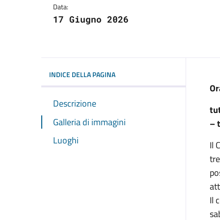
Data:
17 Giugno 2026
INDICE DELLA PAGINA
Or
Descrizione
tu
Galleria di immagini
– 
Luoghi
Il
tr
po
at
Il
sa