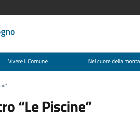
ogno
Vivere il Comune
Nel cuore della mont
ine”
ro “Le Piscine”
a: