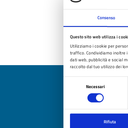
Cen
Consenso
L
Cen
Questo sito web utilizza i cook
Utilizziamo i cookie per person
traffico. Condividiamo inoltre i
dati web, pubblicità e social 
raccolto dal tuo utilizzo dei lor
Selezione
Necessari
del
consenso
Qua
Valuta
Valu
Rifiuta