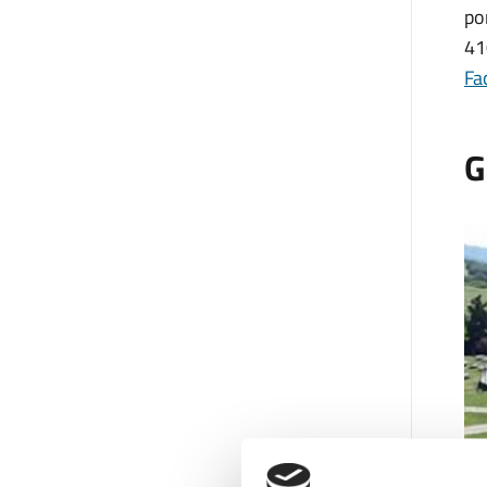
po
41
Fa
G