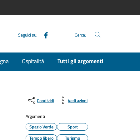
Facebook
Seguici su:
Cerca:
agna
Ospitalità
Tutti gli argomenti
Condividi
Vedi azioni
Argomenti
Spazio Verde
Sport
Tempo libero
Turismo