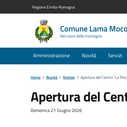
Vai al contenuto principale
Vai alla navigazione del sito
Vai al piede di pagina
Regione Emilia-Romagna
Comune Lama Moc
Nel cuore della montagna
Amministrazione
Novità
Servizi
Home
/
Novità
/
Notizie
/
Apertura del Centro “Le Pisc
Apertura del Cent
Dettagli della notizi
Domenica 21 Giugno 2026