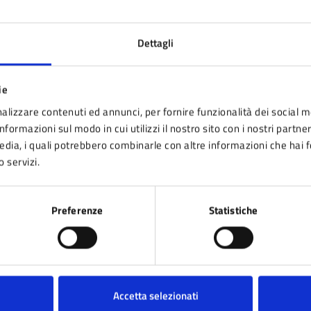
tro Le PIscine
Apertura Piscina
Dettagli
uoghi
tro "Le piscine"
ie
alizzare contenuti ed annunci, per fornire funzionalità dei social m
nformazioni sul modo in cui utilizzi il nostro sito con i nostri partne
media, i quali potrebbero combinarle con altre informazioni che hai 
o servizi.
Preferenze
Statistiche
nto sono chiare le informazioni su questa pagina
 da 1 a 5 stelle la pagina
ta 1 stelle su 5
Valuta 2 stelle su 5
Valuta 3 stelle su 5
Valuta 4 stelle su 5
Valuta 5 stelle su 5
Accetta selezionati