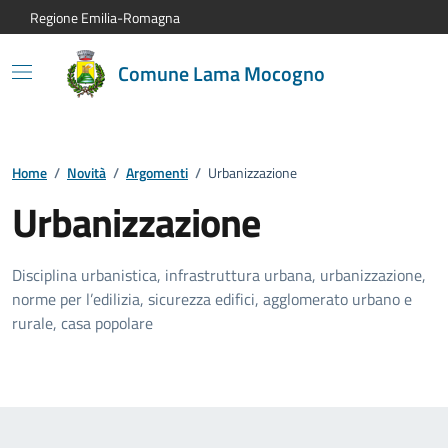
Vai al contenuto principale
Vai alla navigazione del sito
Vai al piede di pagina
Regione Emilia-Romagna
Comune Lama Mocogno
Home
/
Novità
/
Argomenti
/
Urbanizzazione
Urbanizzazione
Disciplina urbanistica, infrastruttura urbana, urbanizzazione,
norme per l’edilizia, sicurezza edifici, agglomerato urbano e
rurale, casa popolare